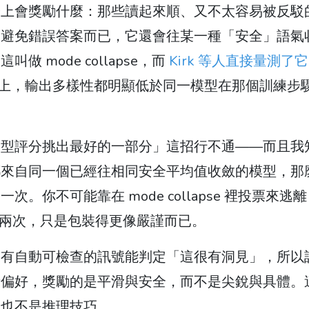
際上會獎勵什麼：那些讀起來順、又不太容易被反駁
會避免錯誤答案而已，它還會往某一種「安全」語氣
mode collapse，而
Kirk 等人直接量測了它
指標上，輸出多樣性都明顯低於同一模型在那個訓練步
模型評分挑出最好的一部分」這招行不通——而且我
都來自同一個已經往相同安全平均值收斂的模型，那
不可能靠在 mode collapse 裡投票來逃離 
執行兩次，只是包裝得更像嚴謹而已。
沒有自動可檢查的訊號能判定「這很有洞見」，所以
者偏好，獎勵的是平滑與安全，而不是尖銳與具體。
，也不是推理技巧。