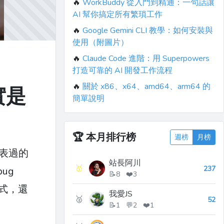
🔥
WorkBuddy 從入門到精通：一句話讓
AI 幫你搞定所有繁瑣工作
🔥
Google Gemini CLI 教學：如何安裝與
使用（附圖片）
🔥
Claude Code 進階：用 Superpowers
打造可靠的 AI 開發工作流程
🔥
關於 x86、x64、amd64、arm64 的
實是
簡單說明
🏆
本月排行榜
週榜
月榜
發表過的
站長阿川
🥇
237
ug
📝8 ❤️3
模式，還
我愛JS
🥈
52
📝1 💬2 ❤️1