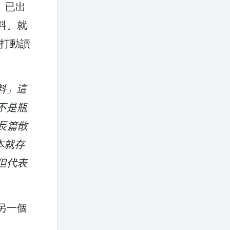
。已出
料。就
上打動讀
料」這
不是瓶
的長篇散
本就存
但代表
另一個