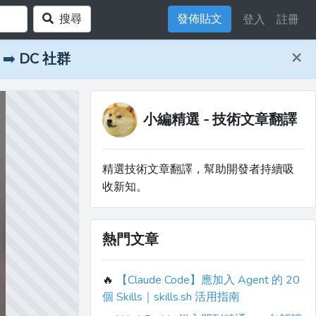
搜尋
發佈貼文
登入
註冊
×
➡️
DC 社群
小編精選 - 技術文章翻譯
精選技術文章翻譯，幫助開發者持續吸
收新知。
熱門文章
🔥
【Claude Code】應加入 Agent 的 20
個 Skills｜skills.sh 活用指南