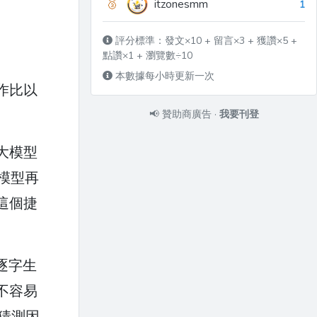
🥉
itzonesmm
1
評分標準：發文×10 + 留言×3 + 獲讚×5 +
點讚×1 + 瀏覽數÷10
本數據每小時更新一次
作比以
📢
贊助商廣告
·
我要刊登
大模型
模型再
這個捷
逐字生
不容易
的猜測因