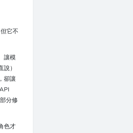
。但它不
。讓模
直說）
，卻讓
PI
的部分修
角色才