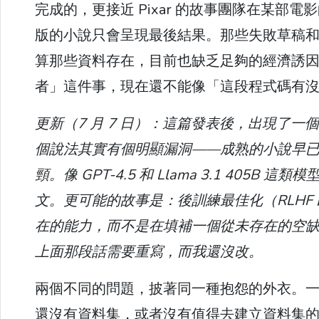
完成的，更接近 Pixar 的故事團隊在某
版的小說只會呈現最後結果。那些失敗草稿
算那些資料存在，目前也缺乏足夠的經濟誘因去
者」這件事，現在還不能像「這段程式碼有
更新（7 月 7 日）：這篇發表後，出現了
個說法其實有個明顯漏洞——成熟的小說早
頸。像 GPT-4.5 和 Llama 3.1 4
文。更可能的故事是：後訓練最佳化（RLH
在的能力，而不是在填補一個從未存在的空
上面那段話需要重寫，而我還沒改。
兩個不同的問題，披著同一種抱怨的外衣。
還沒有資料集，或者沒有值得去建立資料集