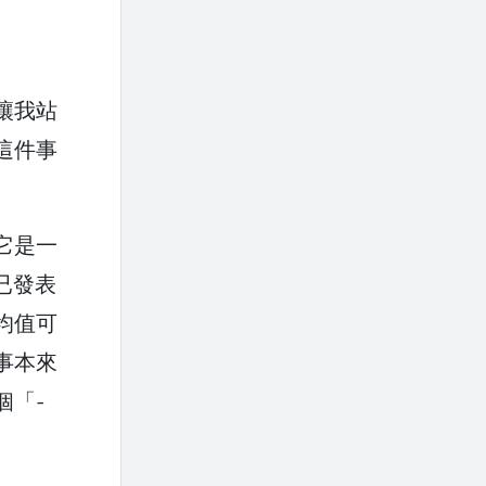
讓我站
這件事
它是一
已發表
均值可
事本來
個「-