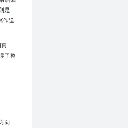
則是
寫作送
個真
起混了整
方向