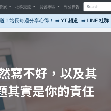
發展
社群交流
開發專區
刊登廣告
頻道！
站長每週分享心得！ ➡️
YT 頻道
➡️
LINE 社群