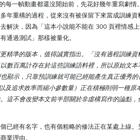
部電影的每一幀動畫都還沒開始前，先花好幾年重寫劇情
和多年重構的過程，從來沒有被保留下來當成訓練資
解決，因為「這本小說能不能在 300 頁裡情感
沒有通過測試」那樣被量化。
一個更精準的版本，值得誠實指出。「沒有過程訓練資
已以數百萬計存在於這些訓練語料裡，所以原始文本
05B 這類模型也顯示，只靠預訓練就可能已經能產生真正優秀
F 以及追求效率而縮小參數量）正在積極削弱一種原
缺。這不會改變本文前半部關於非虛構寫作的論點，
一個已經有名字，也有個粗略的修法正在某處上線。
的商業理由。