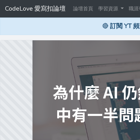
CodeLove 愛寫扣論壇
論壇首頁
學習資源
職涯
🔴
訂閱 YT 