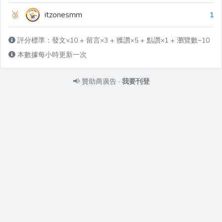
🥉
itzonesmm
1
評分標準：發文×10 + 留言×3 + 獲讚×5 + 點讚×1 + 瀏覽數÷10
本數據每小時更新一次
📢
贊助商廣告
·
我要刊登