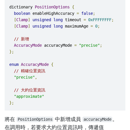
dictionary 
PositionOptions
{
boolean
 enableHighAccuracy 
=
false
;
[
Clamp
]
unsigned
long
 timeout 
=
0xFFFFFFFF
;
[
Clamp
]
unsigned
long
 maximumAge 
=
0
;
// 新增
AccuracyMode
 accuracyMode 
=
"precise"
;
};
enum
AccuracyMode
{
// 精確位置資訊
"precise"
,
// 大約位置資訊
"approximate"
};
將在
中新增成員
。
PositionOptions
accuracyMode
在調用時，若要求大約位置資訊時，傳遞值