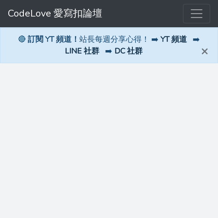
CodeLove 愛寫扣論壇
🔴
訂閱 YT 頻道！
站長每週分享心得！ ➡️
YT 頻道
➡️
×
LINE 社群
➡️
DC 社群