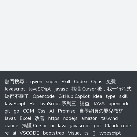
熱門搜尋
：
qwen
super
Skill
Codex
Opus
免費
Javascript
JavaSCript
javasc
搞懂 Cursor 後，我一行程式
碼都不敲了
Opencode
GitHub Copilot
idea
type
skill
JavaScript
Re
JavaScript 系列三
請益
JAVA
opencode
git
go
COM
Css
AI
Promise
自學網頁の嬰兒教材
Javas
Excel
改善
https
nodejs
amazon
tailwind
claude
搞懂 Cursor
ui
Java
javascript
gpt
Claude code
re
ai
VSCODE
bootstrap
Visual
ts
[]
typescript