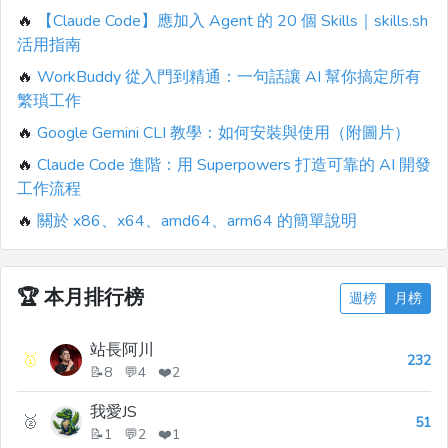
🔥
【Claude Code】應加入 Agent 的 20 個 Skills｜skills.sh
活用指南
🔥
WorkBuddy 從入門到精通：一句話讓 AI 幫你搞定所有
繁瑣工作
🔥
Google Gemini CLI 教學：如何安裝與使用（附圖片）
🔥
Claude Code 進階：用 Superpowers 打造可靠的 AI 開發
工作流程
🔥
關於 x86、x64、amd64、arm64 的簡單說明
🏆
本月排行榜
週榜
月榜
站長阿川
🥇
232
📝8 💬4 ❤️2
我愛JS
🥈
51
📝1 💬2 ❤️1