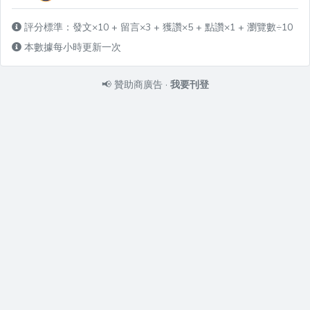
評分標準：發文×10 + 留言×3 + 獲讚×5 + 點讚×1 + 瀏覽數÷10
本數據每小時更新一次
📢
贊助商廣告
·
我要刊登