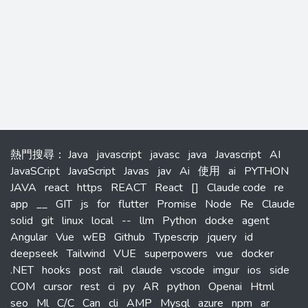
熱門搜尋
：
Java
javascript
javasc
java
Javascript
AI
JavaSCript
JavaScript
Javas
jav
Ai
使用
ai
PYTHON
JAVA
react
https
REACT
React
[]
Claude code
re
app
__
GIT
js
for
flutter
Promise
Node
Re
Claude
solid
git
linux
local
--
llm
Python
docke
agent
Angular
Vue
wEB
Github
Typescrip
jquery
id
deepseek
Tailwind
VUE
superpowers
vue
docker
.NET
hooks
post
rail
claude
vscode
imgur
ios
side
COM
cursor
rest
ci
py
AR
python
Openai
Html
seo
Ml
C/C
Can
cli
AMP
Mysql
azure
npm
ar