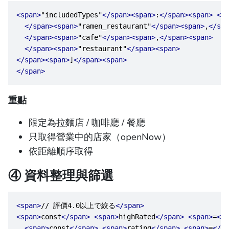
<span>
"includedTypes"
</span><span>
:
</span><span>
</s
</span><span>
"ramen_restaurant"
</span><span>
,
</spa
</span><span>
"cafe"
</span><span>
,
</span><span>
</span><span>
"restaurant"
</span><span>
</span><span>
]
</span><span>
</span>
重點
限定為拉麵店 / 咖啡廳 / 餐廳
只取得營業中的店家（openNow）
依距離順序取得
④ 資料整理與篩選
<span>
// 評價4.0以上で絞る
</span>
<span>
const
</span>
<span>
highRated
</span>
<span>
=
</s
<span>
const
</span>
<span>
rating
</span>
<span>
=
</sp