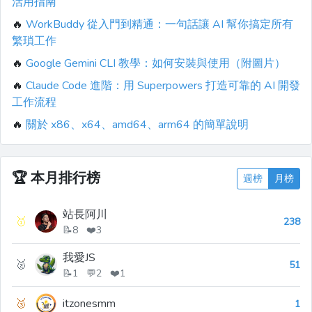
活用指南
🔥
WorkBuddy 從入門到精通：一句話讓 AI 幫你搞定所有
繁瑣工作
🔥
Google Gemini CLI 教學：如何安裝與使用（附圖片）
🔥
Claude Code 進階：用 Superpowers 打造可靠的 AI 開發
工作流程
🔥
關於 x86、x64、amd64、arm64 的簡單說明
🏆
本月排行榜
週榜
月榜
站長阿川
🥇
238
📝8 ❤️3
我愛JS
🥈
51
📝1 💬2 ❤️1
🥉
itzonesmm
1