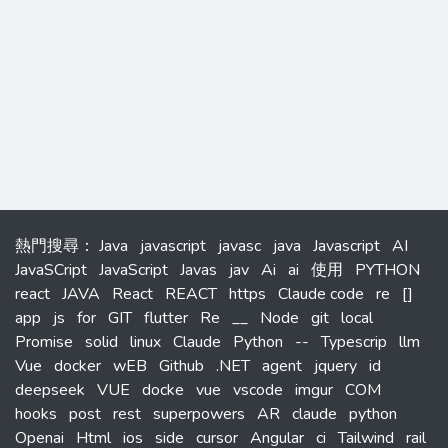
熱門搜尋
：
Java
javascript
javasc
java
Javascript
AI
JavaSCript
JavaScript
Javas
jav
Ai
ai
使用
PYTHON
react
JAVA
React
REACT
https
Claude code
re
[]
app
js
for
GIT
flutter
Re
__
Node
git
local
Promise
solid
linux
Claude
Python
--
Typescrip
llm
Vue
docker
wEB
Github
.NET
agent
jquery
id
deepseek
VUE
docke
vue
vscode
imgur
COM
hooks
post
rest
superpowers
AR
claude
python
Openai
Html
ios
side
cursor
Angular
ci
Tailwind
rail