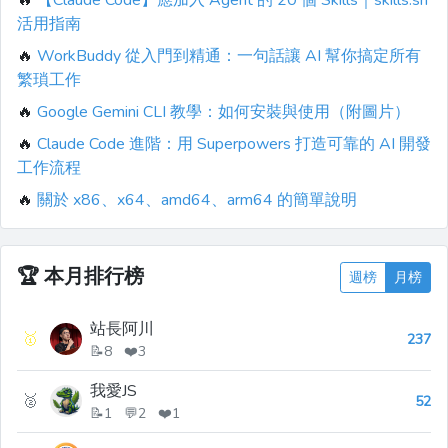
活用指南
🔥
WorkBuddy 從入門到精通：一句話讓 AI 幫你搞定所有
繁瑣工作
🔥
Google Gemini CLI 教學：如何安裝與使用（附圖片）
🔥
Claude Code 進階：用 Superpowers 打造可靠的 AI 開發
工作流程
🔥
關於 x86、x64、amd64、arm64 的簡單說明
🏆
本月排行榜
週榜
月榜
站長阿川
🥇
237
📝8 ❤️3
我愛JS
🥈
52
📝1 💬2 ❤️1