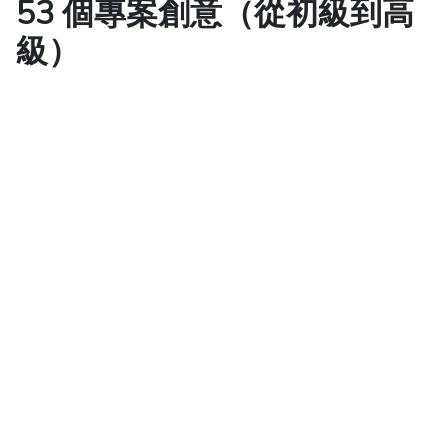
53 個專案創意（從初級到高
級）