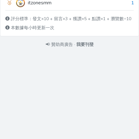
🥉
itzonesmm
1
評分標準：發文×10 + 留言×3 + 獲讚×5 + 點讚×1 + 瀏覽數÷10
本數據每小時更新一次
📢
贊助商廣告
·
我要刊登