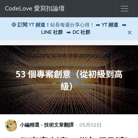
CodeLove 愛寫扣論壇
🔴
訂閱 YT 頻道！
站長每週分享心得！ ➡️
YT 頻道
➡️
×
LINE 社群
➡️
DC 社群
小編精選 - 技術文章翻譯
·
05月02日