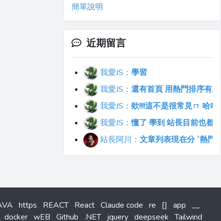
簡單說明
近期留言
我愛JS：
學習
我愛JS：
還有首頁 用熱門排序有點不符合直覺
我愛JS：
欸!!!!這不是很常見ㄇ 
我愛JS：
懂了 學到 站長目前也都
站長阿川：
文章列表現在分 `熱門`
AVA
https
REACT
React
Claude code
re
[]
app
__
docker
wEB
Github
.NET
jquery
deepseek
Tailwind