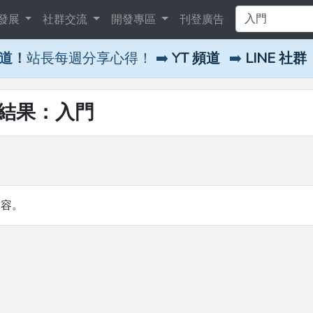
發展
社群交流
開發專區
刊登廣告
頻道！
站長每週分享心得！ ➡️
YT 頻道
➡️
LINE 社群
尋結果：入門
內容。