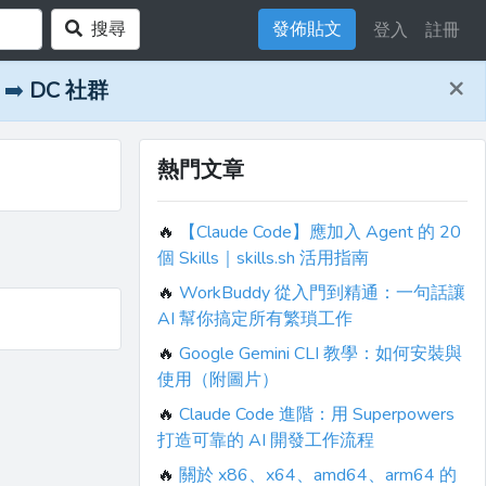
搜尋
發佈貼文
登入
註冊
×
➡️
DC 社群
熱門文章
🔥
【Claude Code】應加入 Agent 的 20
個 Skills｜skills.sh 活用指南
🔥
WorkBuddy 從入門到精通：一句話讓
AI 幫你搞定所有繁瑣工作
🔥
Google Gemini CLI 教學：如何安裝與
使用（附圖片）
🔥
Claude Code 進階：用 Superpowers
打造可靠的 AI 開發工作流程
🔥
關於 x86、x64、amd64、arm64 的