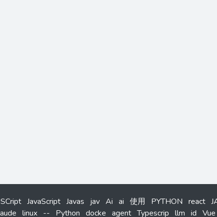
aSCript
JavaScript
Javas
jav
Ai
ai
使用
PYTHON
react
J
laude
linux
--
Python
docke
agent
Typescrip
llm
id
Vue