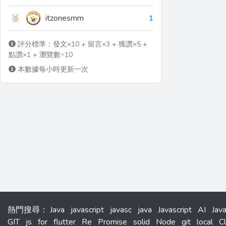
🥉
itzonesmm
1
評分標準：發文×10 + 留言×3 + 獲讚×5 +
點讚×1 + 瀏覽數÷10
本數據每小時更新一次
熱門搜尋
：
Java
javascript
javasc
java
Javascript
AI
Jav
GIT
js
for
flutter
Re
Promise
solid
Node
git
local
C