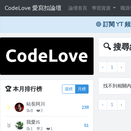
CodeLove 愛寫扣論壇
論壇首頁
學習資源
職涯
🔴
訂閱 YT 
🔍 搜
‹
1
›
找不到相關
🏆
本月排行榜
週榜
月榜
站長阿川
‹
1
›
🥇
238
📝8 ❤️3
我愛JS
🥈
51
📝1 💬2 ❤️1