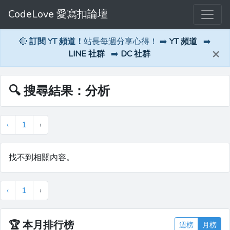
CodeLove 愛寫扣論壇
🔴
訂閱 YT 頻道！
站長每週分享心得！ ➡️
YT 頻道
➡️
×
LINE 社群
➡️
DC 社群
🔍 搜尋結果：分析
‹
1
›
找不到相關內容。
‹
1
›
🏆
本月排行榜
週榜
月榜