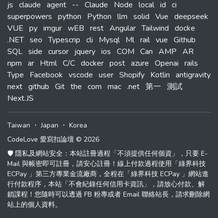
js
claude
agent
--
Claude
Node
local
id
ci
superpowers
python
Python
llm
solid
Vue
deepseek
VUE
py
imgur
wEB
rest
Angular
Tailwind
docke
.NET
seo
Typescrip
cli
Mysql
Ml
rail
vue
Github
SQL
side
cursor
jquery
ios
COM
Can
AMP
AR
npm
ar
Html
C/C
docker
post
azure
Openai
rails
Type
Facebook
vscode
user
Shopify
Kotlin
antigravity
next
github
Git
the
com
mac
.net
第一
測試
Next.JS
Taiwan
・
Japan
・
Korea
CodeLove 愛寫扣論壇 © 2026
🛡️ 隱私及網站安全：本站註冊過程「不須提供任何個資」，只要 E-
Mail 與帳密即可註冊，請安心註冊！線上付款過程使用「綠界科技
ECPay 」第三方專業金流廠商，全程在「綠界科技 ECPay 」網站進
行付款程序，本站「不會紀錄任何信用卡資訊」，請放心付款、解
鎖課程！您隨時可以透過 FB 粉專或者 Email 聯絡站長，請求刪除網
站上的個人資料。