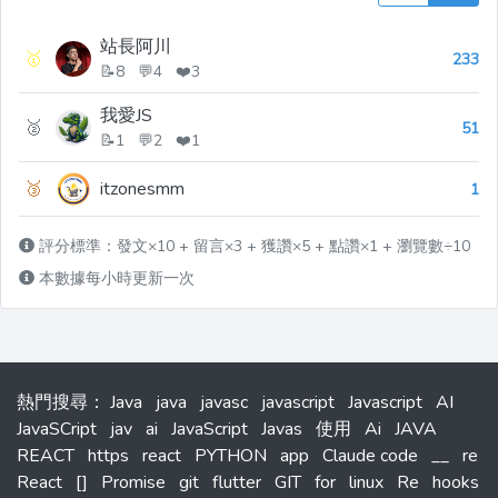
站長阿川
🥇
233
📝8 💬4 ❤️3
我愛JS
🥈
51
📝1 💬2 ❤️1
🥉
itzonesmm
1
評分標準：發文×10 + 留言×3 + 獲讚×5 + 點讚×1 + 瀏覽數÷10
本數據每小時更新一次
熱門搜尋
：
Java
java
javasc
javascript
Javascript
AI
JavaSCript
jav
ai
JavaScript
Javas
使用
Ai
JAVA
REACT
https
react
PYTHON
app
Claude code
__
re
React
[]
Promise
git
flutter
GIT
for
linux
Re
hooks