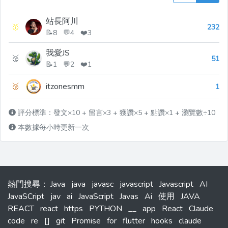
站長阿川
🥇
232
📝8 💬4 ❤️3
我愛JS
🥈
51
📝1 💬2 ❤️1
🥉
itzonesmm
1
評分標準：發文×10 + 留言×3 + 獲讚×5 + 點讚×1 + 瀏覽數÷10
本數據每小時更新一次
熱門搜尋
：
Java
java
javasc
javascript
Javascript
AI
JavaSCript
jav
ai
JavaScript
Javas
Ai
使用
JAVA
REACT
react
https
PYTHON
__
app
React
Claude
code
re
[]
git
Promise
for
flutter
hooks
claude