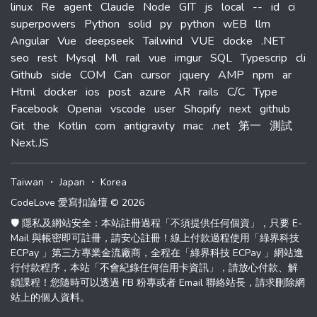
linux
Re
agent
Claude
Node
GIT
js
local
--
id
ci
superpowers
Python
solid
py
python
wEB
llm
Angular
Vue
deepseek
Tailwind
VUE
docke
.NET
seo
rest
Mysql
Ml
rail
vue
imgur
SQL
Typescrip
cli
Github
side
COM
Can
cursor
jquery
AMP
npm
ar
Html
docker
ios
post
azure
AR
rails
C/C
Type
Facebook
Openai
vscode
user
Shopify
next
github
Git
the
Kotlin
com
antigravity
mac
.net
第一
測試
Next.JS
Taiwan
・
Japan
・
Korea
CodeLove 愛寫扣論壇 © 2026
🛡️ 隱私及網站安全：本站註冊過程「不須提供任何個資」，只要 E-
Mail 與帳密即可註冊，請安心註冊！線上付款過程使用「綠界科技
ECPay 」第三方專業金流廠商，全程在「綠界科技 ECPay 」網站進
行付款程序，本站「不會紀錄任何信用卡資訊」，請放心付款、解
鎖課程！您隨時可以透過 FB 粉專或者 Email 聯絡站長，請求刪除網
站上的個人資料。