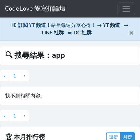
CodeLove 愛寫扣論壇
🔴
訂閱 YT 頻道！
站長每週分享心得！ ➡️
YT 頻道
➡️
×
LINE 社群
➡️
DC 社群
🔍 搜尋結果：app
‹
1
›
找不到相關內容。
‹
1
›
🏆
本月排行榜
週榜
月榜