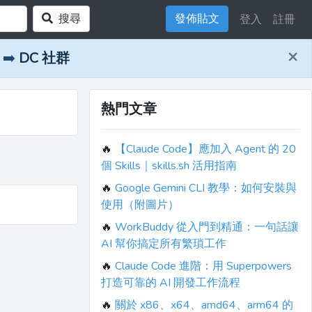
搜尋
發佈貼文
登入
註冊
×
➡️
DC 社群
熱門文章
🔥
【Claude Code】應加入 Agent 的 20
個 Skills｜skills.sh 活用指南
🔥
Google Gemini CLI 教學：如何安裝與
使用（附圖片）
🔥
WorkBuddy 從入門到精通：一句話讓
AI 幫你搞定所有繁瑣工作
🔥
Claude Code 進階：用 Superpowers
打造可靠的 AI 開發工作流程
🔥
關於 x86、x64、amd64、arm64 的