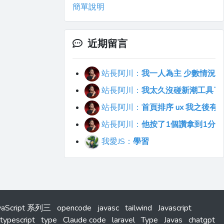
簡單說明
近期留言
站長阿川：
我一人為主 少數情況會
站長阿川：
我太久沒碰新潮工具了..
站長阿川：
首頁排序 ux 我之後
站長阿川：
他按了1個讚拿到1分
我愛JS：
學習
vaScript 系列三
opencode
javasc
tailwind
Javascript
typescript
type
Claude code
laravel
Type
Javas
chatgpt