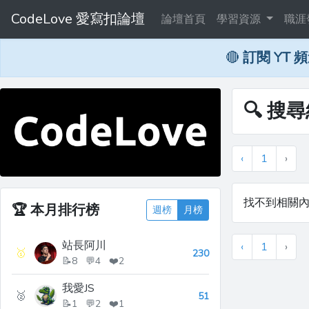
CodeLove 愛寫扣論壇
論壇首頁
學習資源
職涯
🔴
訂閱 YT 
🔍 搜尋
‹
1
›
找不到相關
🏆
本月排行榜
週榜
月榜
站長阿川
‹
1
›
🥇
230
📝8 💬4 ❤️2
我愛JS
🥈
51
📝1 💬2 ❤️1