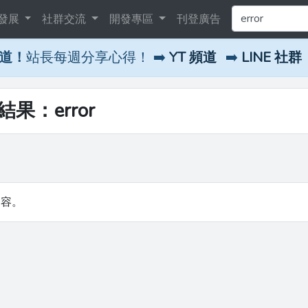
發展
社群交流
開發專區
刊登廣告
頻道！
站長每週分享心得！ ➡️
YT 頻道
➡️
LINE 社群
結果：error
內容。