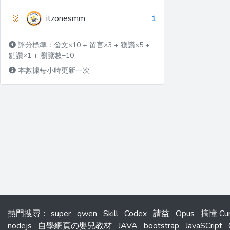
🥉
itzonesmm
1
評分標準：發文×10 + 留言×3 + 獲讚×5 +
點讚×1 + 瀏覽數÷10
本數據每小時更新一次
熱門搜尋
：
super
qwen
Skill
Codex
請益
Opus
搞懂 C
nodejs
自學網頁の嬰兒教材
JAVA
bootstrap
JavaSCript