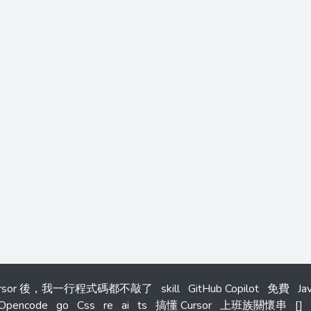
ursor 後，我一行程式碼都不敲了
skill
GitHub Copilot
免費
Ja
Opencode
go
Css
re
ai
ts
搞懂 Cursor
上班族關懷串
[]