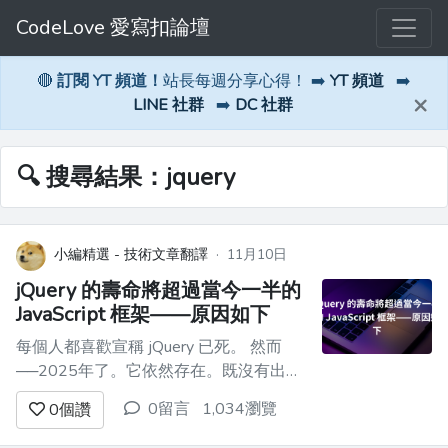
CodeLove 愛寫扣論壇
🔴
訂閱 YT 頻道！
站長每週分享心得！ ➡️
YT 頻道
➡️
×
LINE 社群
➡️
DC 社群
🔍 搜尋結果：jquery
小編精選 - 技術文章翻譯
·
11月10日
jQuery 的壽命將超過當今一半的
JavaScript 框架——原因如下
每個人都喜歡宣稱 jQuery 已死。 然而
──2025年了。它依然存在。既沒有出現
在任何會議演講中，也沒有登上npm排行
0留言
1,034瀏覽
0
個讚
榜榜首… 但在排名**前 100 萬的網站中
約有 78% (W3Techs)**以及**總共數億