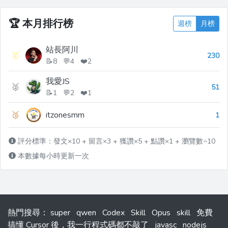
個網站**上默默執行。 所以，真正的問題
或許不是*“為什麼 jQ...
🏆
本月排行榜
週榜
月榜
站長阿川
🥇
230
📝8 💬4 ❤️2
我愛JS
🥈
51
📝1 💬2 ❤️1
🥉
itzonesmm
1
評分標準：發文×10 + 留言×3 + 獲讚×5 + 點讚×1 + 瀏覽數÷10
本數據每小時更新一次
熱門搜尋
：
super
qwen
Codex
Skill
Opus
skill
免費
搞懂 Cursor 後，我一行程式碼都不敲了
javasc
nodejs