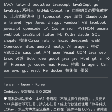
JAVA
tailwind
bootstrap
Javascript
JavaSCript
go
JavaScript 系列三
GitHub Copilot
re
自學網頁の嬰兒教材
ts
上班族關懷串
[]
typescript
type
請益
Claude code
ai
laravel
Type
Javas
chatgpt
windsurf
VS
facebook
javascript
opencode
LA
Css
amazon
PYTHON
prisma
webhook
JavaScript
flutter
Ml
Kotlin
claude
SQL
shopify
搞懂 Cursor
rails
ui
Excel
deepseek
wEB
Opencode
https
android
next.js
AI
ai agent
框架
VSCODE
sass
.net
AM
user
Visual
COM
Java
seo
Linux
改善
Solid
idea
godot
java
jav
Html
git
ar
公
司
Promise
js
codex
mac
React
推薦
la
agent
Can
api
aws
gpt
react
Re
docker
技術債
學習
Taiwan
・
Japan
・
Korea
CodeLove 愛寫扣論壇 © 2026
🛡️ 隱私及網站安全：本站註冊過程「不須提供任何個資」，只要 E-
Mail 與帳密即可註冊，請安心註冊！線上付款過程使用「綠界科技
ECPay 」第三方專業金流廠商，全程在「綠界科技 ECPay 」網站進