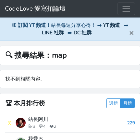
CodeLove 愛寫扣論壇
🔴
訂閱 YT 頻道！
站長每週分享心得！ ➡️
YT 頻道
➡️
×
LINE 社群
➡️
DC 社群
🔍 搜尋結果：map
找不到相關內容。
🏆
本月排行榜
週榜
月榜
站長阿川
🥇
229
📝8 💬4 ❤️2
我愛JS