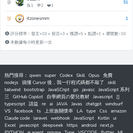
🥈
51
📝1 💬2 ❤️1
🥉
itzonesmm
1
評分標準：發文×10 + 留言×3 + 獲讚×5 + 點讚×1 + 瀏覽數÷10
本數據每小時更新一次
熱門搜尋
：
qwen
super
Codex
Skill
Opus
免費
nodejs
搞懂 Cursor 後，我一行程式碼都不敲了
skill
tailwind
bootstrap
JavaSCript
go
javasc
JavaScript 系列
三
GitHub Copilot
自學網頁の嬰兒教材
Javascript
[]
typescript
請益
re
ai
JAVA
Javas
chatgpt
windsurf
VS
facebook
ts
上班族關懷串
LA
type
Css
amazon
Claude code
laravel
webhook
JavaScript
Kotlin
ui
Excel
javascript
deepseek
https
android
next.js
PYTHON
ai agent
prisma
Type
VSCODE
flutter
Ml