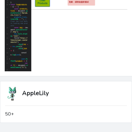
AppleLily
50+