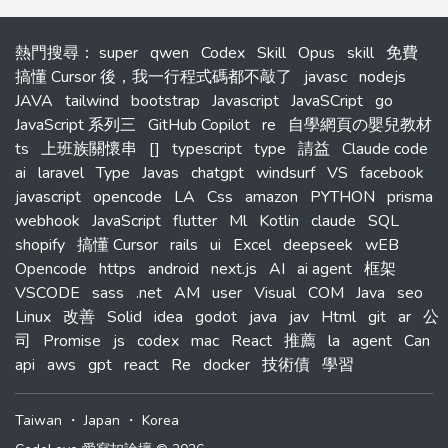
熱門搜尋
：
super
qwen
Codex
Skill
Opus
skill
免費
搞懂 Cursor 後，我一行程式碼都不敲了
javasc
nodejs
JAVA
tailwind
bootstrap
Javascript
JavaSCript
go
JavaScript 系列三
GitHub Copilot
re
自學網頁の嬰兒教材
ts
上班族關懷串
[]
typescript
type
請益
Claude code
ai
laravel
Type
Javas
chatgpt
windsurf
VS
facebook
javascript
opencode
LA
Css
amazon
PYTHON
prisma
webhook
JavaScript
flutter
Ml
Kotlin
claude
SQL
shopify
搞懂 Cursor
rails
ui
Excel
deepseek
wEB
Opencode
https
android
next.js
AI
ai agent
框架
VSCODE
sass
.net
AM
user
Visual
COM
Java
seo
Linux
改善
Solid
idea
godot
java
jav
Html
git
ar
公
司
Promise
js
codex
mac
React
推薦
la
agent
Can
api
aws
gpt
react
Re
docker
技術債
學習
Taiwan
・
Japan
・
Korea