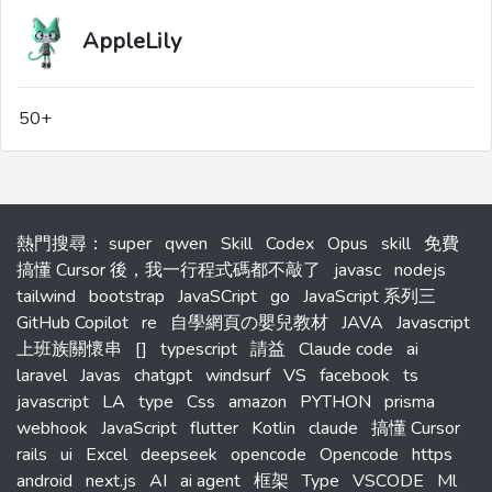
AppleLily
50+
熱門搜尋
：
super
qwen
Skill
Codex
Opus
skill
免費
搞懂 Cursor 後，我一行程式碼都不敲了
javasc
nodejs
tailwind
bootstrap
JavaSCript
go
JavaScript 系列三
GitHub Copilot
re
自學網頁の嬰兒教材
JAVA
Javascript
上班族關懷串
[]
typescript
請益
Claude code
ai
laravel
Javas
chatgpt
windsurf
VS
facebook
ts
javascript
LA
type
Css
amazon
PYTHON
prisma
webhook
JavaScript
flutter
Kotlin
claude
搞懂 Cursor
rails
ui
Excel
deepseek
opencode
Opencode
https
android
next.js
AI
ai agent
框架
Type
VSCODE
Ml