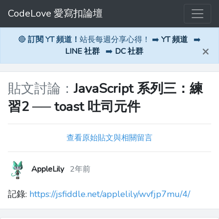
CodeLove 愛寫扣論壇
🔴
訂閱 YT 頻道！
站長每週分享心得！ ➡️
YT 頻道
➡️
×
LINE 社群
➡️
DC 社群
貼文討論：
JavaScript 系列三：練
習2 ── toast 吐司元件
查看原始貼文與相關留言
AppleLily
2年前
記錄:
https://jsfiddle.net/applelily/wvfjp7mu/4/