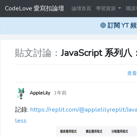
CodeLove 愛寫扣論壇
論壇首頁
學習資源
職涯
🔴
訂閱 YT 
貼文討論：
JavaScript 
查看
AppleLily
1年前
記錄:
https://replit.com/@applelilyreplit/J
less