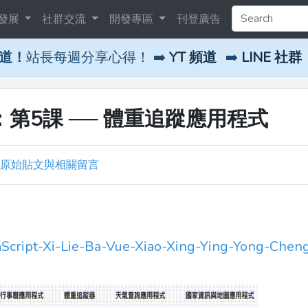
發展
社群交流
開發專區
刊登廣告
頻道！
站長每週分享心得！ ➡️
YT 頻道
➡️
LINE 社群
系列八：第5課 ── 體重追蹤應用程式
原始貼文與相關留言
avaScript-Xi-Lie-Ba-Vue-Xiao-Xing-Ying-Yong-Chen