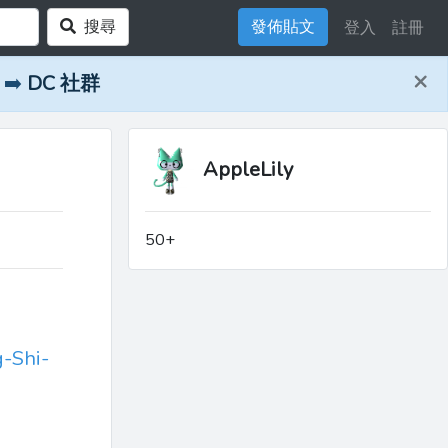
搜尋
發佈貼文
登入
註冊
×
➡️
DC 社群
AppleLily
50+
g-Shi-