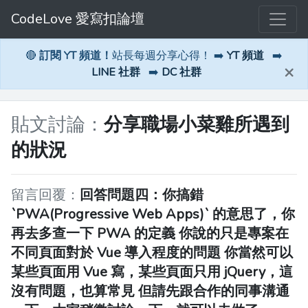
CodeLove 愛寫扣論壇
🔴
訂閱 YT 頻道！
站長每週分享心得！ ➡️
YT 頻道
➡️
×
LINE 社群
➡️
DC 社群
貼文討論：
分享職場小菜雞所遇到
的狀況
留言回覆：
回答問題四：你搞錯
`PWA(Progressive Web Apps)` 的意思了，你
再去多查一下 PWA 的定義 你說的只是專案在
不同頁面對於 Vue 導入程度的問題 你當然可以
某些頁面用 Vue 寫，某些頁面只用 jQuery，這
沒有問題，也算常見 但請先跟合作的同事溝通