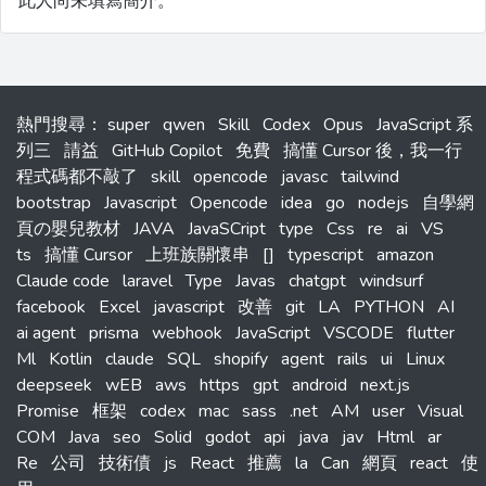
此人尚未填寫簡介。
熱門搜尋
：
super
qwen
Skill
Codex
Opus
JavaScript 系
列三
請益
GitHub Copilot
免費
搞懂 Cursor 後，我一行
程式碼都不敲了
skill
opencode
javasc
tailwind
bootstrap
Javascript
Opencode
idea
go
nodejs
自學網
頁の嬰兒教材
JAVA
JavaSCript
type
Css
re
ai
VS
ts
搞懂 Cursor
上班族關懷串
[]
typescript
amazon
Claude code
laravel
Type
Javas
chatgpt
windsurf
facebook
Excel
javascript
改善
git
LA
PYTHON
AI
ai agent
prisma
webhook
JavaScript
VSCODE
flutter
Ml
Kotlin
claude
SQL
shopify
agent
rails
ui
Linux
deepseek
wEB
aws
https
gpt
android
next.js
Promise
框架
codex
mac
sass
.net
AM
user
Visual
COM
Java
seo
Solid
godot
api
java
jav
Html
ar
Re
公司
技術債
js
React
推薦
la
Can
網頁
react
使