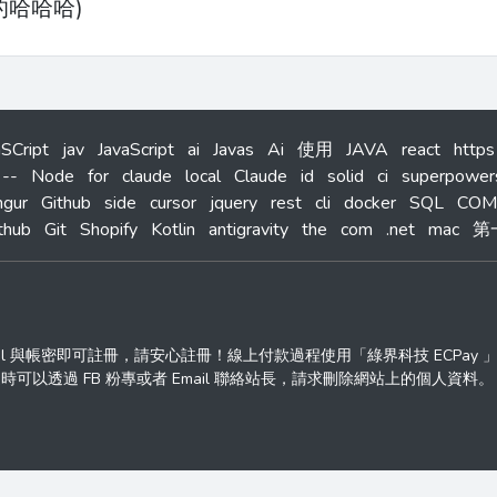
的哈哈哈)
aSCript
jav
JavaScript
ai
Javas
Ai
使用
JAVA
react
https
--
Node
for
claude
local
Claude
id
solid
ci
superpower
mgur
Github
side
cursor
jquery
rest
cli
docker
SQL
COM
thub
Git
Shopify
Kotlin
antigravity
the
com
.net
mac
第
ail 與帳密即可註冊，請安心註冊！線上付款過程使用「綠界科技 ECPay
透過 FB 粉專或者 Email 聯絡站長，請求刪除網站上的個人資料。