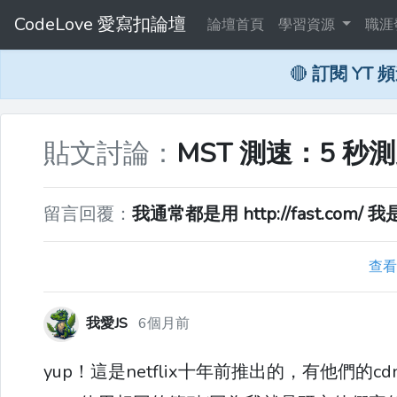
CodeLove 愛寫扣論壇
論壇首頁
學習資源
職涯
🔴
訂閱 YT 
貼文討論：
MST 測速：5 
留言回覆：
我通常都是用 http://fast.com/
查看
我愛JS
6個月前
yup！這是netflix十年前推出的，有他們的cd