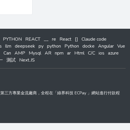
PYTHON
REACT
__
re
React
[]
Claude code
s
llm
deepseek
py
python
Python
docke
Angular
Vue
Can
AMP
Mysql
AR
npm
ar
Html
C/C
ios
azure
一
測試
Next.JS
 」第三方專業金流廠商，全程在「綠界科技 ECPay 」網站進行付款程