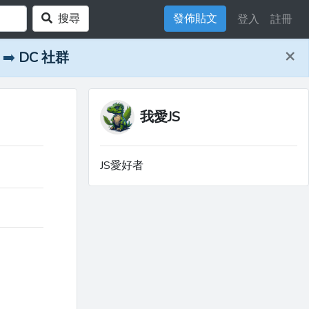
搜尋
發佈貼文
登入
註冊
×
➡️
DC 社群
我愛JS
JS愛好者