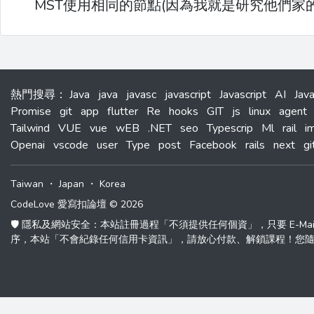
MST使用相同的節點(因為我就是研究他們家
熱門搜尋
：
Java
java
javasc
javascript
Javascript
AI
Jav
Promise
git
app
flutter
Re
hooks
GIT
js
linux
agent
Tailwind
VUE
vue
wEB
.NET
seo
Typescrip
Ml
rail
i
Openai
vscode
user
Type
post
Facebook
rails
next
gi
Taiwan
・
Japan
・
Korea
CodeLove 愛寫扣論壇 © 2026
🛡️ 隱私及網站安全：本站註冊過程「不須提供任何個資」，只要 E-M
序，本站「不會紀錄任何信用卡資訊」，請放心付款、解鎖課程！您隨時可以