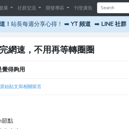
發展
社群交流
開發專區
刊登廣告
頻道！
站長每週分享心得！ ➡️
YT 頻道
➡️
LINE 社群
秒測完網速，不用再等轉圈圈
 我是覺得夠用
原始貼文與相關留言
n節點