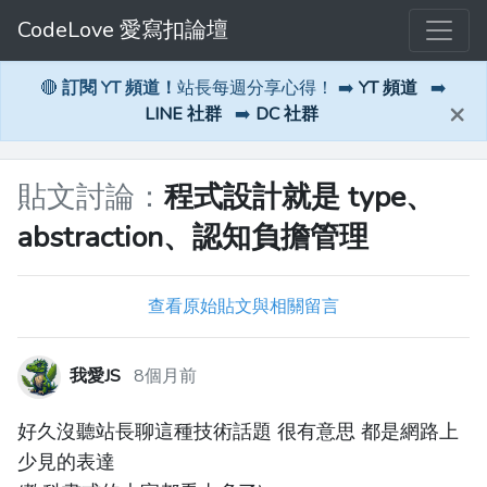
CodeLove 愛寫扣論壇
🔴
訂閱 YT 頻道！
站長每週分享心得！ ➡️
YT 頻道
➡️
×
LINE 社群
➡️
DC 社群
貼文討論：
程式設計就是 type、
abstraction、認知負擔管理
查看原始貼文與相關留言
我愛JS
8個月前
好久沒聽站長聊這種技術話題 很有意思 都是網路上
少見的表達