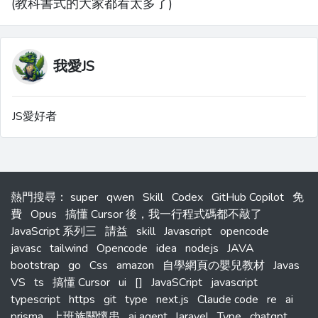
(教科書式的大家都看太多了)
我愛JS
JS愛好者
熱門搜尋
：
super
qwen
Skill
Codex
GitHub Copilot
免
費
Opus
搞懂 Cursor 後，我一行程式碼都不敲了
JavaScript 系列三
請益
skill
Javascript
opencode
javasc
tailwind
Opencode
idea
nodejs
JAVA
bootstrap
go
Css
amazon
自學網頁の嬰兒教材
Javas
VS
ts
搞懂 Cursor
ui
[]
JavaSCript
javascript
typescript
https
git
type
next.js
Claude code
re
ai
prisma
上班族關懷串
ai agent
laravel
Type
chatgpt