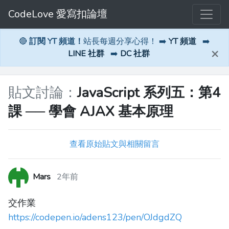
CodeLove 愛寫扣論壇
🔴
訂閱 YT 頻道！
站長每週分享心得！ ➡️
YT 頻道
➡️
×
LINE 社群
➡️
DC 社群
貼文討論：
JavaScript 系列五：第4
課 ── 學會 AJAX 基本原理
查看原始貼文與相關留言
Mars
2年前
交作業
https://codepen.io/adens123/pen/OJdgdZQ