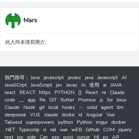
Mars
此人尚未填寫簡介。
熱門搜尋
：
Java
javascript
javasc
java
Javascript
AI
JavaSCript
JavaScript
jav
Javas
Ai
使用
ai
JAVA
react
REACT
https
PYTHON
[]
React
re
Claude
code
__
app
Re
GIT
flutter
Promise
js
for
linux
Claude
Node
git
local
hooks
--
solid
agent
llm
deepseek
VUE
claude
docke
id
Angular
Vue
Tailwind
superpowers
python
Python
imgur
docker
.NET
Typescrip
ci
rail
vue
wEB
Github
COM
jquery
rest
ios
side
Can
seo
post
cursor
Ml
py
AR