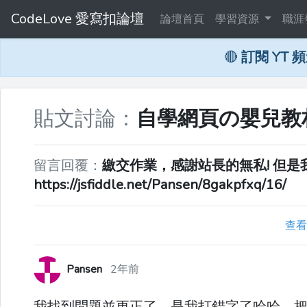
CodeLove 愛寫扣論壇
論壇首頁
學習資源
職涯
🔴
訂閱 YT 
貼文討論：
自學網頁の嬰兒教材：
留言回覆：
繳交作業，感謝站長的無私! 但
https://jsfiddle.net/Pansen/8gakpfxq/16/
查看
Pansen
2年前
我找到問題並更正了，是我打錯字了哈哈，把sr