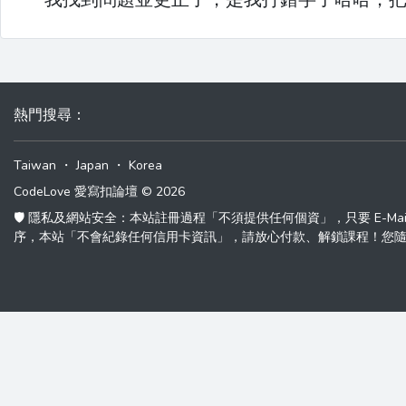
熱門搜尋
：
Taiwan
・
Japan
・
Korea
CodeLove 愛寫扣論壇 © 2026
🛡️ 隱私及網站安全：本站註冊過程「不須提供任何個資」，只要 E-M
序，本站「不會紀錄任何信用卡資訊」，請放心付款、解鎖課程！您隨時可以