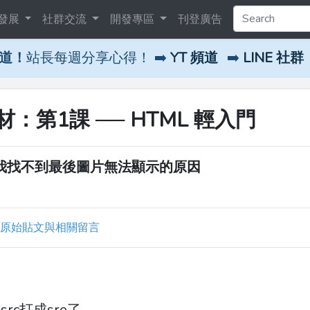
發展
社群交流
開發專區
刊登廣告
頻道！
站長每週分享心得！ ➡️
YT 頻道
➡️
LINE 社群
第1課 ── HTML 輕入門
是我找不到最後圖片無法顯示的原因
原始貼文與相關留言
c打成sre了