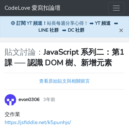
CodeLove 愛寫扣論壇
🔴
訂閱 YT 頻道！
站長每週分享心得！ ➡️
YT 頻道
➡️
×
LINE 社群
➡️
DC 社群
貼文討論：
JavaScript 系列二：第1
課 ── 認識 DOM 樹、新增元素
查看原始貼文與相關留言
evon0306
3年前
交作業
https://jsfiddle.net/k5punhjs/