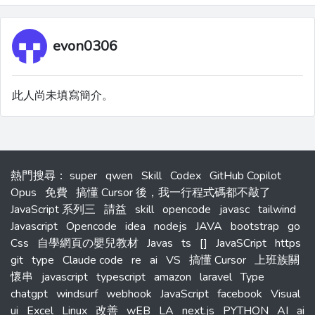
evon0306
此人尚未填寫簡介。
熱門搜尋
：
super
qwen
Skill
Codex
GitHub Copilot
Opus
免費
搞懂 Cursor 後，我一行程式碼都不敲了
JavaScript 系列三
請益
skill
opencode
javasc
tailwind
Javascript
Opencode
idea
nodejs
JAVA
bootstrap
go
Css
自學網頁の嬰兒教材
Javas
ts
[]
JavaSCript
https
git
type
Claude code
re
ai
VS
搞懂 Cursor
上班族關
懷串
javascript
typescript
amazon
laravel
Type
chatgpt
windsurf
webhook
JavaScript
facebook
Visual
ui
Excel
Linux
改善
wEB
LA
next.js
PYTHON
AI
ai