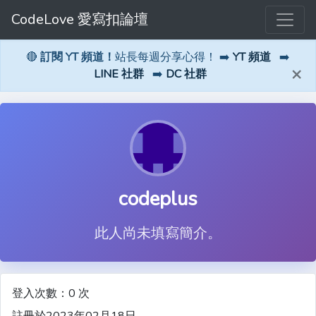
CodeLove 愛寫扣論壇
🔴
訂閱 YT 頻道！
站長每週分享心得！ ➡️
YT 頻道
➡️
×
LINE 社群
➡️
DC 社群
codeplus
此人尚未填寫簡介。
登入次數：0 次