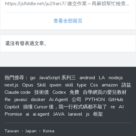
https://jsfiddle.net/ju29arc7/ 繳交作業～再麻煩幫忙檢查了，謝謝！
查看全部留言
還沒有發表過文章。
熱門搜尋
：
go
JavaScript 系列三
android
LA
nodejs
next.js
Opus
Skill
qwen
skill
type
Css
amazon
請益
Claude code
技術債
Codex
免費
自學網頁の嬰兒教材
Re
javasc
docker
Ai Agent
公司
PYTHON
GitHub
Copilot
搞懂 Cursor 後，我一行程式碼都不敲了
re
AI
Promise
ai
ai agent
JAVA
laravel
js
框架
Taiwan
・
Japan
・
Korea