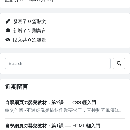
註冊於2023年02月18日
發表了 0 篇貼文
新增了 2 則留言
貼文共 0 次瀏覽
近期留言
自學網頁の嬰兒教材：第2課 ── CSS 輕入門
繳交作業~不過好像是搞錯作業要求了，直接照著風傳媒的排版去模仿XD再麻煩站長檢查了，謝謝！ https://jsfiddle.net/e94m2r6o/
自學網頁の嬰兒教材：第1課 ── HTML 輕入門