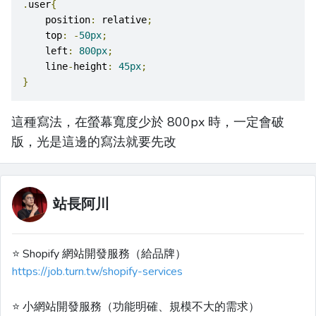
.
user
{
    position
:
 relative
;
    top
:
-
50px
;
    left
:
800px
;
    line
-
height
:
45px
;
}
這種寫法，在螢幕寬度少於 800px 時，一定會破
版，光是這邊的寫法就要先改
站長阿川
⭐️ Shopify 網站開發服務（給品牌）
https://job.turn.tw/shopify-services
⭐️ 小網站開發服務（功能明確、規模不大的需求）