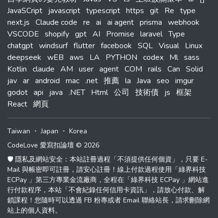
JavaSCript
javascript
typescript
https
git
Re
type
next.js
Claude code
re
ai
ai agent
prisma
webhook
VSCODE
shopify
gpt
AI
Promise
laravel
Type
chatgpt
windsurf
flutter
facebook
SQL
Visual
Linux
deepseek
wEB
aws
LA
PYTHON
codex
Ml
sass
Kotlin
claude
AM
user
agent
COM
rails
Can
Solid
jav
ar
android
mac
.net
推薦
la
Java
seo
imgur
godot
api
java
.NET
Html
公司
技術債
js
框架
React
網頁
Taiwan
・
Japan
・
Korea
CodeLove 愛寫扣論壇 © 2026
🛡️ 隱私及網站安全：本站註冊過程「不須提供任何個資」，只要 E-
Mail 與帳密即可註冊，請安心註冊！線上付款過程使用「綠界科技
ECPay 」第三方專業金流廠商，全程在「綠界科技 ECPay 」網站進
行付款程序，本站「不會紀錄任何信用卡資訊」，請放心付款、解
鎖課程！您隨時可以透過 FB 粉專或者 Email 聯絡站長，請求刪除網
站上的個人資料。