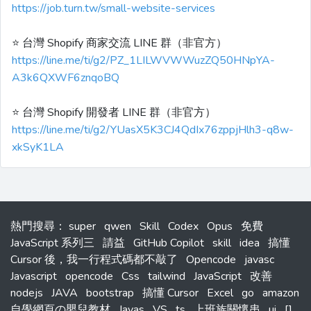
https://job.turn.tw/small-website-services
⭐️ 台灣 Shopify 商家交流 LINE 群（非官方）
https://line.me/ti/g2/PZ_1LILWVWWuzZQ50HNpYA-
A3k6QXWF6znqoBQ
⭐️ 台灣 Shopify 開發者 LINE 群（非官方）
https://line.me/ti/g2/YUasX5K3CJ4QdIx76zppjHlh3-q8w-
xkSyK1LA
熱門搜尋
：
super
qwen
Skill
Codex
Opus
免費
JavaScript 系列三
請益
GitHub Copilot
skill
idea
搞懂
Cursor 後，我一行程式碼都不敲了
Opencode
javasc
Javascript
opencode
Css
tailwind
JavaScript
改善
nodejs
JAVA
bootstrap
搞懂 Cursor
Excel
go
amazon
自學網頁の嬰兒教材
Javas
VS
ts
上班族關懷串
ui
[]