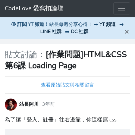
CodeLove 愛寫扣論壇
🔴
訂閱 YT 頻道！
站長每週分享心得！ ➡️
YT 頻道
➡️
×
LINE 社群
➡️
DC 社群
貼文討論：
[作業問題]HTML&CSS
第6課 Loading Page
查看原始貼文與相關留言
站長阿川
3年前
為了讓「登入、註冊」往右邊靠，你這樣寫 css