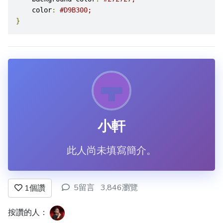
    color
:
#D9B300;
}
小軒
此人尚未填寫簡介。
5留言
3,846瀏覽
1
個讚
按讚的人：