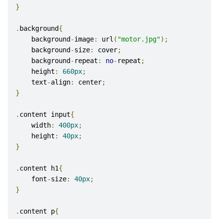
}
.
background
{
    background
-
image
:
 url
(
"motor.jpg"
);
    background
-
size
:
 cover
;
    background
-
repeat
:
no
-
repeat
;
    height
:
660px
;
    text
-
align
:
 center
;
}
.
content input
{
    width
:
400px
;
    height
:
40px
;
}
.
content h1
{
    font
-
size
:
40px
;
}
.
content p
{