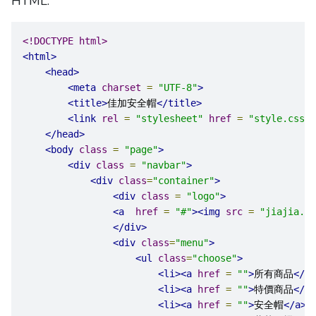
HTML:
<!DOCTYPE html>
<html>
<head>
<meta
charset
=
"UTF-8"
>
<title>
佳加安全帽
</title>
<link
rel
=
"stylesheet"
href
=
"style.css"
>
</head>
<body
class
=
"page"
>
<div
class
=
"navbar"
>
<div
class
=
"container"
>
<div
class
=
"logo"
>
<a
href
=
"#"
><img
src
=
"jiajia.jp
</div>
<div
class
=
"menu"
>
<ul
class
=
"choose"
>
<li><a
href
=
""
>
所有商品
</a>
<li><a
href
=
""
>
特價商品
</a>
<li><a
href
=
""
>
安全帽
</a><