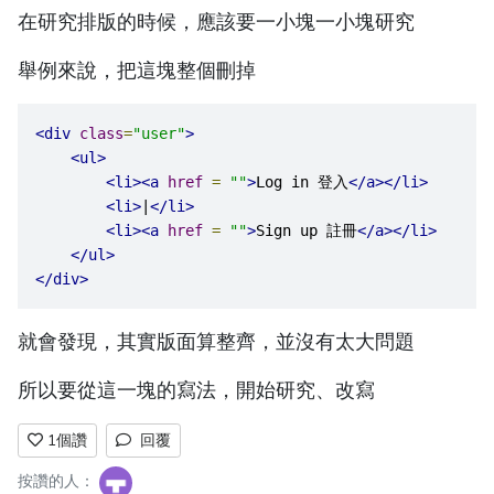
在研究排版的時候，應該要一小塊一小塊研究
舉例來說，把這塊整個刪掉
<div
class
=
"user"
>
<ul>
<li><a
href
=
""
>
Log in 登入
</a></li>
<li>
|
</li>
<li><a
href
=
""
>
Sign up 註冊
</a></li>
</ul>
</div>
就會發現，其實版面算整齊，並沒有太大問題
所以要從這一塊的寫法，開始研究、改寫
1
個讚
回覆
按讚的人：