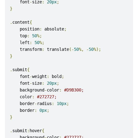
    font
-
size
:
20px
;
}
.
content
{
    position
:
 absolute
;
    top
:
50
%;
    left
:
50
%;
    transform
:
 translate
(-
50
%,
-
50
%);
}
.
submit
{
    font
-
weight
:
 bold
;
    font
-
size
:
20px
;
    background
-
color
:
#D9B300;
    color
:
#272727;
    border
-
radius
:
10px
;
    border
:
0px
;
}
.
submit
:
hover
{
    background
-
color
:
#272727;