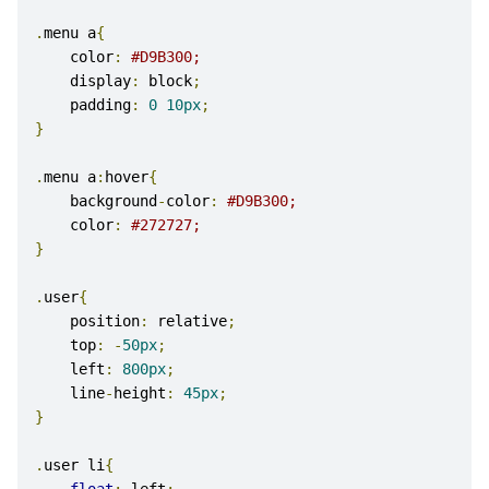
.
menu a
{
    color
:
#D9B300;
    display
:
 block
;
    padding
:
0
10px
;
}
.
menu a
:
hover
{
    background
-
color
:
#D9B300;
    color
:
#272727;
}
.
user
{
    position
:
 relative
;
    top
:
-
50px
;
    left
:
800px
;
    line
-
height
:
45px
;
}
.
user li
{