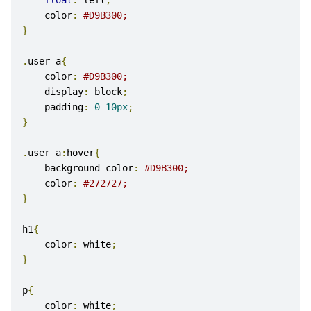
float
:
 left
;
    color
:
#D9B300;
}
.
user a
{
    color
:
#D9B300;
    display
:
 block
;
    padding
:
0
10px
;
}
.
user a
:
hover
{
    background
-
color
:
#D9B300;
    color
:
#272727;
}
h1
{
    color
:
 white
;
}
p
{
    color
:
 white
;