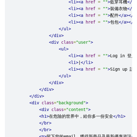
<li><a
href
=
""
>
藍芽耳機
</a>
<li><a
href
=
""
>
裝備衣物
</a>
<li><a
href
=
""
>
配件
</a></l
<li><a
href
=
""
>
包包
</a></l
</ul>
</div>
<div
class
=
"user"
>
<ul>
<li><a
href
=
""
>
Log in 登入
<li>
|
</li>
<li><a
href
=
""
>
Sign up 註
</ul>
</div>
</div>
</div>
<div
class
=
"background"
>
<div
class
=
"content"
>
<h1>
在危險的世界中，給你多一份安全
</h1>
</br>
</br>
<p>
留下您的email，獲得新商品及最新優惠資訊
</