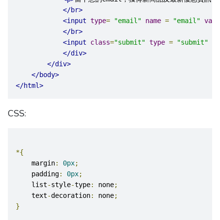
</br>
<input
type
=
"email"
name
=
"email"
valu
</br>
<input
class
=
"submit"
type
=
"submit"
na
</div>
</div>
</body>
</html>
CSS:
*{
    margin
:
0px
;
    padding
:
0px
;
    list
-
style
-
type
:
 none
;
    text
-
decoration
:
 none
;
}