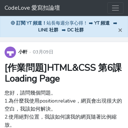
CodeLove 愛寫扣論壇
🔴
訂閱 YT 頻道！
站長每週分享心得！ ➡️
YT 頻道
➡️
×
LINE 社群
➡️
DC 社群
小軒
·
03月09日
[作業問題]HTML&CSS 第6課
Loading Page
您好，請問幾個問題。
1.為什麼我使用position:relative，網頁會出現很大的
空白，我該如何解決。
2.使用絕對位置，我該如何讓我的網頁隨著比例縮
放。