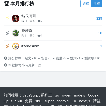
🏆
本月排行榜
週榜
月榜
站長阿川
🥇
229
📝8 💬4 ❤️2
我愛JS
🥈
50
📝1 💬2 ❤️1
🥉
itzonesmm
1
評分標準：發文×10 + 留言×3 + 獲讚×5 + 點讚×1 + 瀏覽數÷10
本數據每小時更新一次
熱門搜尋
：
JavaScript 系列三
go
qwen
nodejs
Codex
Opus
Skill
免費
skill
super
android
LA
next.js
請益