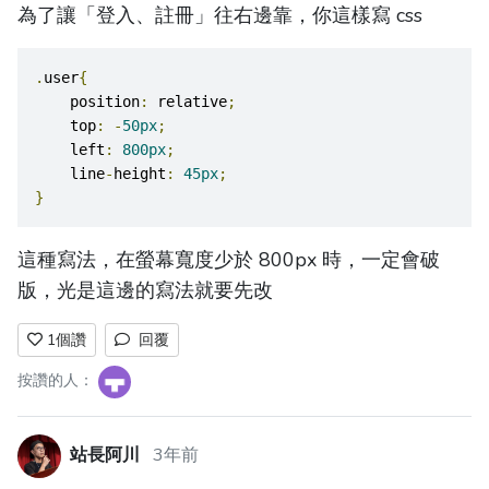
為了讓「登入、註冊」往右邊靠，你這樣寫 css
.
user
{
    position
:
 relative
;
    top
:
-
50px
;
    left
:
800px
;
    line
-
height
:
45px
;
}
這種寫法，在螢幕寬度少於 800px 時，一定會破
版，光是這邊的寫法就要先改
1
個讚
回覆
按讚的人：
站長阿川
3年前