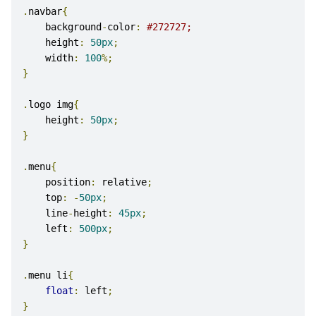
.
navbar
{
    background
-
color
:
#272727;
    height
:
50px
;
    width
:
100
%;
}
.
logo img
{
    height
:
50px
;
}
.
menu
{
    position
:
 relative
;
    top
:
-
50px
;
    line
-
height
:
45px
;
    left
:
500px
;
}
.
menu li
{
float
:
 left
;
}