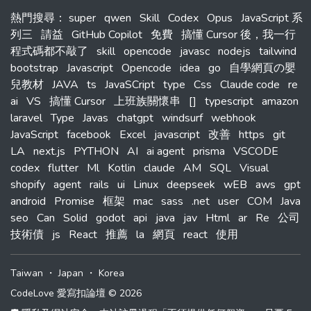
熱門搜尋
：
super
qwen
Skill
Codex
Opus
JavaScript 系
列三
請益
GitHub Copilot
免費
搞懂 Cursor 後，我一行
程式碼都不敲了
skill
opencode
javasc
nodejs
tailwind
bootstrap
Javascript
Opencode
idea
go
自學網頁の嬰
兒教材
JAVA
ts
JavaSCript
type
Css
Claude code
re
ai
VS
搞懂 Cursor
上班族關懷串
[]
typescript
amazon
laravel
Type
Javas
chatgpt
windsurf
webhook
JavaScript
facebook
Excel
javascript
改善
https
git
LA
next.js
PYTHON
AI
ai agent
prisma
VSCODE
codex
flutter
Ml
Kotlin
claude
AM
SQL
Visual
shopify
agent
rails
ui
Linux
deepseek
wEB
aws
gpt
android
Promise
框架
mac
sass
.net
user
COM
Java
seo
Can
Solid
godot
api
java
jav
Html
ar
Re
公司
技術債
js
React
推薦
la
網頁
react
使用
Taiwan
・
Japan
・
Korea
CodeLove 愛寫扣論壇 © 2026