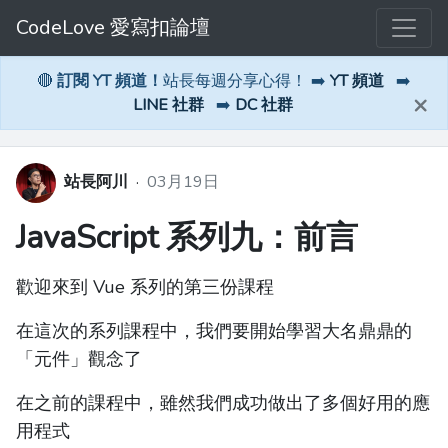
CodeLove 愛寫扣論壇
🔴
訂閱 YT 頻道！
站長每週分享心得！ ➡️
YT 頻道
➡️
×
LINE 社群
➡️
DC 社群
站長阿川
·
03月19日
JavaScript 系列九：前言
歡迎來到 Vue 系列的第三份課程
在這次的系列課程中，我們要開始學習大名鼎鼎的
「元件」觀念了
在之前的課程中，雖然我們成功做出了多個好用的應
用程式