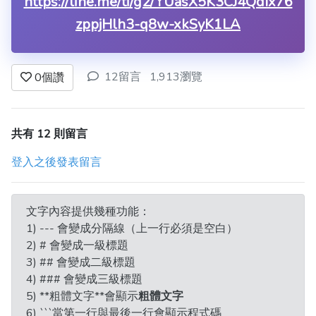
https://line.me/ti/g2/YUasX5K3CJ4QdIx76
zppjHlh3-q8w-xkSyK1LA
12留言
1,913瀏覽
0
個讚
共有 12 則留言
登入之後發表留言
文字內容提供幾種功能：
1) --- 會變成分隔線（上一行必須是空白）
2) # 會變成一級標題
3) ## 會變成二級標題
4) ### 會變成三級標題
5) **粗體文字**會顯示
粗體文字
6) ```當第一行與最後一行會顯示程式碼