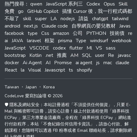
熱門搜尋
：
qwen
JavaScript 系列三
Codex
Opus
Skill
免費
go
GitHub Copilot
搞懂 Cursor 後，我一行程式碼都
不敲了
skill
super
LA
nodejs
請益
chatgpt
tailwind
android
next.js
Claude code
自學網頁の嬰兒教材
Javas
facebook
type
Css
amazon
公司
PYTHON
技術債
re
ai
JAVA
laravel
框架
prisma
Type
windsurf
webhook
JavaScript
VSCODE
codex
flutter
Ml
VS
sass
bootstrap
Kotlin
.net
推薦
AM
SQL
user
Re
javasc
docker
Ai Agent
AI
Promise
ai agent
js
mac
claude
React
la
Visual
Javascript
ts
shopify
Taiwan
・
Japan
・
Korea
CodeLove 愛寫扣論壇 © 2026
🛡️ 隱私及網站安全：本站註冊過程「不須提供任何個資」，只要 E-
Mail 與帳密即可註冊，請安心註冊！線上付款過程使用「綠界科技
ECPay 」第三方專業金流廠商，全程在「綠界科技 ECPay 」網站進
行付款程序，本站「不會紀錄任何信用卡資訊」，請放心付款、解
鎖課程！您隨時可以透過 FB 粉專或者 Email 聯絡站長，請求刪除網
站上的個人資料。