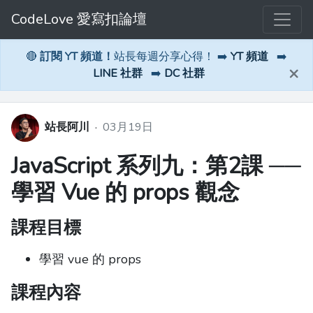
CodeLove 愛寫扣論壇
🔴
訂閱 YT 頻道！
站長每週分享心得！ ➡️
YT 頻道
➡️
×
LINE 社群
➡️
DC 社群
站長阿川
·
03月19日
JavaScript 系列九：第2課 ──
學習 Vue 的 props 觀念
課程目標
學習 vue 的 props
課程內容