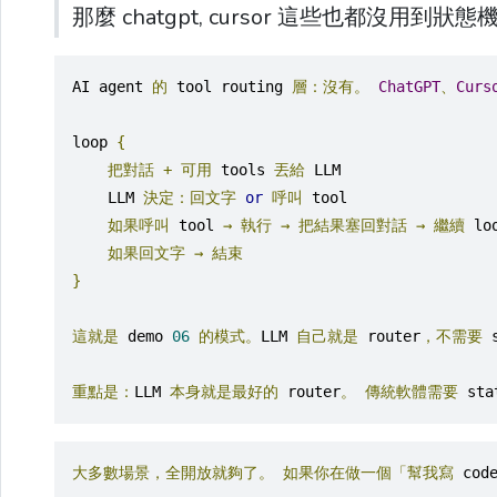
那麼 chatgpt, cursor 這些也都沒用到狀
AI agent 
的
 tool routing 
層：沒有。
ChatGPT
、
Curs
loop 
{
把對話
+
可用
 tools 
丟給
 LLM
    LLM 
決定：回文字
or
呼叫
 tool
如果呼叫
 tool 
→
執行
→
把結果塞回對話
→
繼續
 lo
如果回文字
→
結束
}
這就是
 demo 
06
的模式。
LLM 
自己就是
 router
，不需要
 
重點是：
LLM 
本身就是最好的
 router
。
傳統軟體需要
 sta
大多數場景，全開放就夠了。
如果你在做一個「幫我寫
 cod