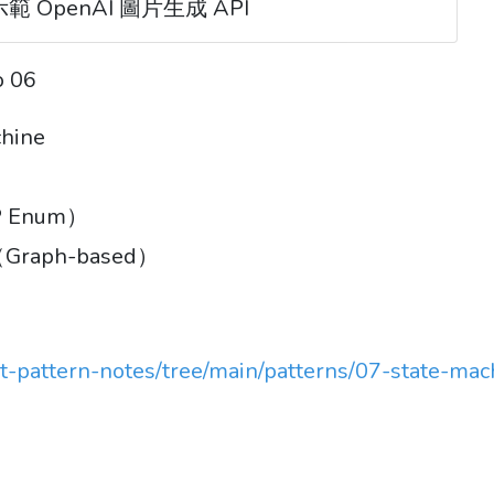
單示範 OpenAI 圖片生成 API
 06
hine
HP Enum）
（Graph-based）
t-pattern-notes/tree/main/patterns/07-state-mac