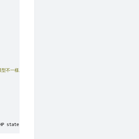
模型不一樣。
Demo
06
的
 get_available_tools
()
本質上只是在做
HP state machine library
。