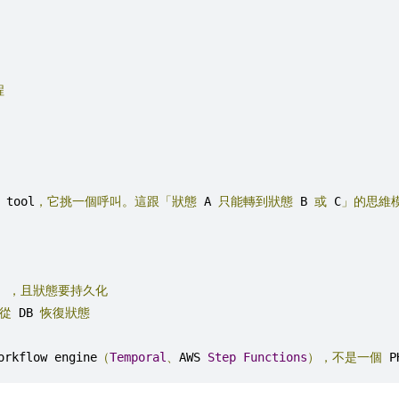
程
 tool
，它挑一個呼叫。這跟「狀態
 A 
只能轉到狀態
 B 
或
 C
」的思維
），且狀態要持久化
從
 DB 
恢復狀態
orkflow engine
（
Temporal
、
AWS 
Step
Functions
），不是一個
 P