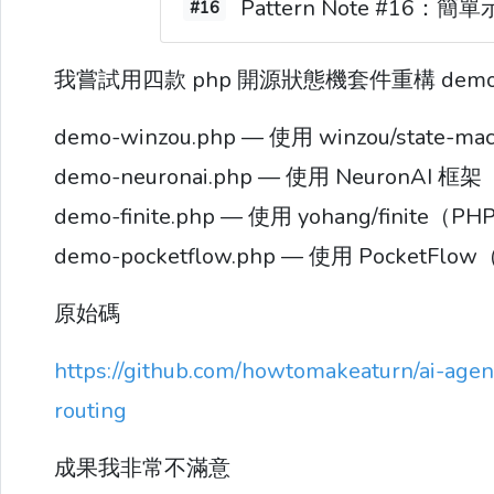
Pattern Note #16：簡
#16
我嘗試用四款 php 開源狀態機套件重構 demo
demo-winzou.php — 使用 winzou/state-mac
demo-neuronai.php — 使用 NeuronAI 框架
demo-finite.php — 使用 yohang/finite（P
demo-pocketflow.php — 使用 PocketFlow
原始碼
https://github.com/howtomakeaturn/ai-agen
routing
成果我非常不滿意