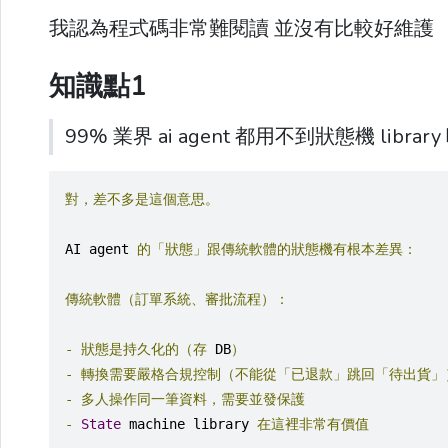
我認為程式碼非常難閱讀 並沒有比較好維護
知識點1
99% 業界 ai agent 都用不到狀態機 librar
對，差不多是這個意思。
AI agent 
的「狀態」跟傳統軟體的狀態機有根本差異：
傳統軟體（訂單系統、審批流程）：
-
狀態是持久化的（存
 DB
）
-
轉換需要嚴格合規控制（不能從「已退款」跳回「待出貨」
-
多人操作同一筆資料，需要並發保護
-
State
 machine library 
在這裡非常有價值