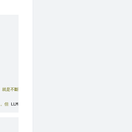
 
就是不斷讓
 LLM 
挑工具（讀檔、改檔、跑指令），直到它覺得做完了
走。但
 LLM 
會看
 context 
自己判斷該用哪個
 tool
。你唯一要做的就是