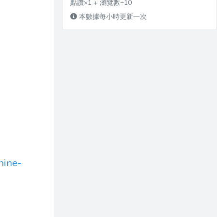
點讚×1 + 瀏覽數÷10
本數據每小時更新一次
hine-