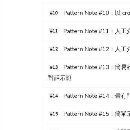
Pattern Note #10：以
#10
Pattern Note #11
#11
Pattern Note #12：人
#12
Pattern Note #13：簡易的 
#13
對話示範
Pattern Note #14：
#14
Pattern Note #15：簡單示
#15