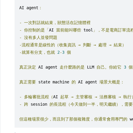
AI agent
：
-
一次對話就結束，狀態活在記憶體裡
-
你控制的是「
AI 
當前能叫哪些
 tool
」，不是電商訂單流
-
沒有多人並發問題
-流程通常是線性的（收集資訊
→
判斷
→
處理
→
結束）
-就算有分支，也就
2
-
3
個
真正決定
 AI agent 
走什麼路的是
 LLM 
自己。你給它
3
個
真正需要
 state machine 
的
 AI agent 
場景大概是：
-
多輪審批流程（
AI 
起草
→
主管審核
→
法務審核
→
執行
-
跨
 session 
的長流程（今天做到一半，明天繼續），需要
但這種場景很少，而且到了那個複雜度，你通常會用專門的
 w