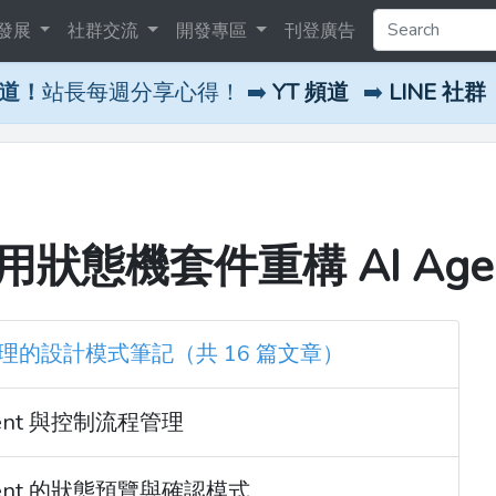
發展
社群交流
開發專區
刊登廣告
頻道！
站長每週分享心得！ ➡️
YT 頻道
➡️
LINE 社群
7：使用狀態機套件重構 AI Age
s：AI 代理的設計模式筆記（共 16 篇文章）
 Agent 與控制流程管理
I Agent 的狀態預覽與確認模式