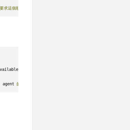
要求這個順序。
vailable_tools
()
裡的
if
/
else
就是最直覺、最好維護的寫法。
I agent 
的路由本質上就是「這個階段給哪些
 tools
」，一個
switch