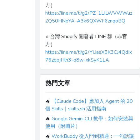
方）
https://line.me/ti/g2/PZ_1LILWVWWuz
ZQ50HNpYA-A3k6QXWF6znqoBQ
⭐️ 台灣 Shopify 開發者 LINE 群（非官
方）
https://line.me/ti/g2/YUasX5K3CJ4QdIx
76zppjHlh3-q8w-xkSyK1LA
熱門文章
🔥
【Claude Code】應加入 Agent 的 20
個 Skills｜skills.sh 活用指南
🔥
Google Gemini CLI 教學：如何安裝與
使用（附圖片）
🔥
WorkBuddy 從入門到精通：一句話讓