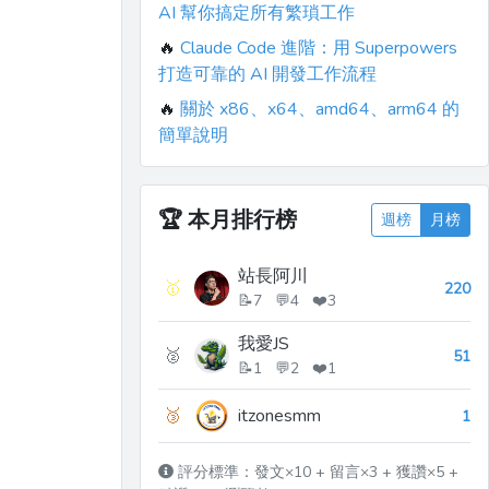
AI 幫你搞定所有繁瑣工作
🔥
Claude Code 進階：用 Superpowers
打造可靠的 AI 開發工作流程
🔥
關於 x86、x64、amd64、arm64 的
簡單說明
🏆
本月排行榜
週榜
月榜
站長阿川
🥇
220
📝7 💬4 ❤️3
我愛JS
🥈
51
📝1 💬2 ❤️1
🥉
itzonesmm
1
評分標準：發文×10 + 留言×3 + 獲讚×5 +