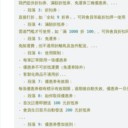
我們提供折扣券、滿額折抵券、免運券三種優惠券。...
-
段落
3
:
折扣券：
直接打折，如「全站
9
折券」。可與會員等級折扣擇一使用（
-
段落
4
:
滿額折抵券：
需達門檻才可使用，如「滿
1000
折
100
」。可與會員折扣同
-
段落
5
:
免運券：
免除運費，但不適用於離島及急件配送。...
-
段落
6
:
使用限制：
-
每筆訂單限用一張優惠券
-
優惠券不可折抵運費（免運券除外）
-
客製化商品不適用折...
-
段落
7
:
優惠券有效期：
每張優惠券都有標示有效期限，過期後自動失效。優惠券一旦使
-
段落
8
:
如何取得優惠券：
-
首次註冊即贈送
100
元折抵券
-
會員生日當月自動發送
200
元折抵券
...
-
段落
9
:
優惠券疊加規則：