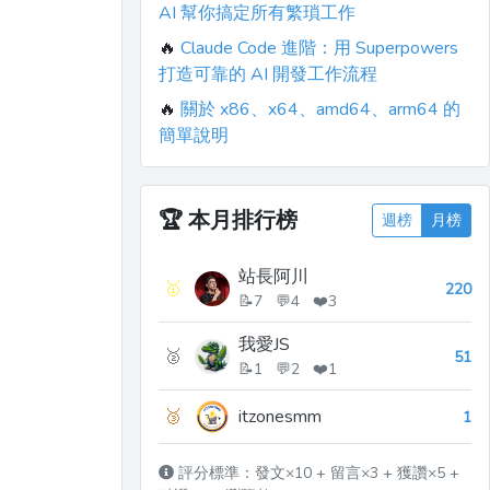
AI 幫你搞定所有繁瑣工作
🔥
Claude Code 進階：用 Superpowers
打造可靠的 AI 開發工作流程
🔥
關於 x86、x64、amd64、arm64 的
簡單說明
🏆
本月排行榜
週榜
月榜
站長阿川
🥇
220
📝7 💬4 ❤️3
我愛JS
🥈
51
📝1 💬2 ❤️1
🥉
itzonesmm
1
評分標準：發文×10 + 留言×3 + 獲讚×5 +