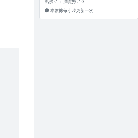
點讚×1 + 瀏覽數÷10
本數據每小時更新一次