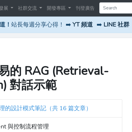
發展
社群交流
開發專區
刊登廣告
頻道！
站長每週分享心得！ ➡️
YT 頻道
➡️
LINE 社群
易的 RAG (Retrieval-
ion) 對話示範
s：AI 代理的設計模式筆記（共 16 篇文章）
 Agent 與控制流程管理