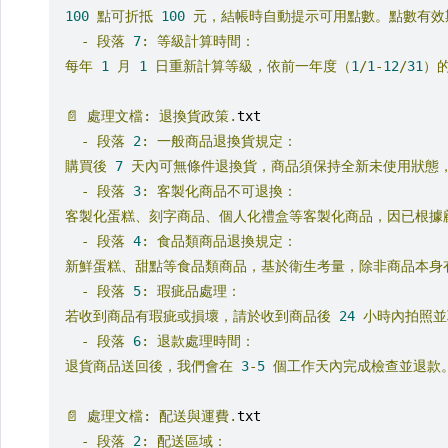
100
點可折抵
100
元，結帳時自動提示可用點數。點數有效期
-
段落
7
:
等級計算時間：
每年
1
月
1
日重新計算等級，依前一年度（
1
/
1
-
12
/
31
）
📄
處理文檔:
退換貨政策.
txt
-
段落
2
:
一般商品退換貨規定：
購買後
7
天內可無條件退換貨，商品須保持全新未使用狀態，
-
段落
3
:
客製化商品不可退換：
客製化蛋糕、刻字商品、個人化禮盒等客製化商品，因已根據顧
-
段落
4
:
食品類商品退換規定：
新鮮蛋糕、甜點等食品類商品，基於衛生考量，除非商品本身有
-
段落
5
:
瑕疵品處理：
若收到商品有瑕疵或損壞，請於收到商品後
24
小時內拍照並
-
段落
6
:
退款處理時間：
退貨商品送回後，我們會在
3
-
5
個工作天內完成檢查並退款。
📄
處理文檔:
配送與運費.
txt
-
段落
2
:
配送區域：