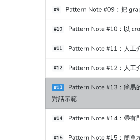
Pattern Note #09：把 g
#9
Pattern Note #10：以
#10
Pattern Note #11
#11
Pattern Note #12：人
#12
Pattern Note #13：簡易的 
#13
對話示範
Pattern Note #14：
#14
Pattern Note #15：簡單示
#15