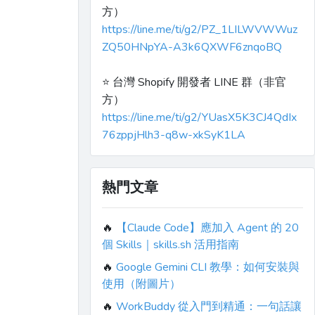
方）
https://line.me/ti/g2/PZ_1LILWVWWuz
ZQ50HNpYA-A3k6QXWF6znqoBQ
⭐️ 台灣 Shopify 開發者 LINE 群（非官
方）
https://line.me/ti/g2/YUasX5K3CJ4QdIx
76zppjHlh3-q8w-xkSyK1LA
熱門文章
🔥
【Claude Code】應加入 Agent 的 20
個 Skills｜skills.sh 活用指南
🔥
Google Gemini CLI 教學：如何安裝與
使用（附圖片）
🔥
WorkBuddy 從入門到精通：一句話讓