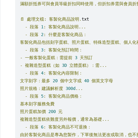
滿額折抵券可與會員等級折扣同時使用，但折扣券需與會員折扣
📄
處理文檔:
客製化商品說明.
txt
-
段落
1
:
客製化商品說明...
-
段落
2
:
什麼是客製化商品：
客製化商品包括刻字蛋糕、照片蛋糕、特殊造型蛋糕、個人化禮
-
段落
3
:
客製化預訂時間：
-
一般客製化蛋糕：需提前
3
天預訂
-
複雜造型蛋糕（如
3D
立體蛋糕）：需...
-
段落
4
:
客製化內容限制：
文字刻字：最多
20
個中文字或
40
個英文字母
照片規格：建議解析度
300d
...
-
段落
5
:
客製化商品價格：
基本刻字服務免費
照片蛋糕加價
200
元
複雜造型蛋糕依難度另外報價，通常為基礎...
-
段落
6
:
客製化商品不可退換：
由於客製化商品是專為您製作，下單後無法更改或取消，也不接