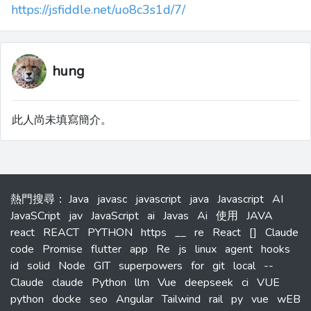
https://jsfiddle.net/uo8c3s1d/7/
hung
此人尚未填寫簡介。
熱門搜尋
：
Java
javasc
javascript
java
Javascript
AI
JavaSCript
jav
JavaScript
ai
Javas
Ai
使用
JAVA
react
REACT
PYTHON
https
__
re
React
[]
Claude
code
Promise
flutter
app
Re
js
linux
agent
hooks
id
solid
Node
GIT
superpowers
for
git
local
--
Claude
claude
Python
llm
Vue
deepseek
ci
VUE
python
docke
seo
Angular
Tailwind
rail
py
vue
wEB