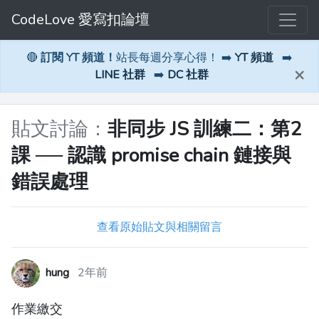
CodeLove 愛寫扣論壇
🔴
訂閱 YT 頻道！
站長每週分享心得！ ➡️
YT 頻道
➡️
×
LINE 社群
➡️
DC 社群
貼文討論：
非同步 JS 訓練二：第2
課 ── 認識 promise chain 鏈接與
錯誤處理
查看原始貼文與相關留言
hung
2年前
作業繳交