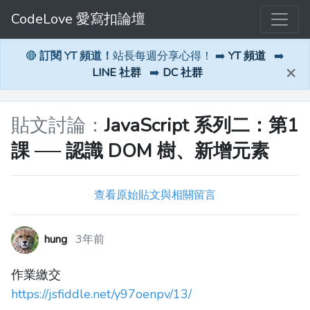
CodeLove 愛寫扣論壇
🔴
訂閱 YT 頻道！
站長每週分享心得！ ➡️
YT 頻道
➡️
×
LINE 社群
➡️
DC 社群
貼文討論：
JavaScript 系列二：第1
課 ── 認識 DOM 樹、新增元素
查看原始貼文與相關留言
hung
3年前
作業繳交
https://jsfiddle.net/y97oenpv/13/