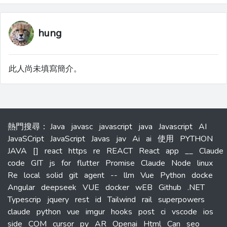
hung
此人尚未填寫簡介。
熱門搜尋
：
Java
javasc
javascript
java
Javascript
AI
JavaSCript
JavaScript
Javas
jav
Ai
ai
使用
PYTHON
JAVA
[]
react
https
re
REACT
React
app
__
Claude
code
GIT
js
for
flutter
Promise
Claude
Node
linux
Re
local
solid
git
agent
--
llm
Vue
Python
docke
Angular
deepseek
VUE
docker
wEB
Github
.NET
Typescrip
jquery
rest
id
Tailwind
rail
superpowers
claude
python
vue
imgur
hooks
post
ci
vscode
ios
side
COM
cursor
py
AR
Openai
Html
Can
seo