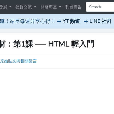
發展
社群交流
開發專區
刊登廣告
頻道！
站長每週分享心得！ ➡️
YT 頻道
➡️
LINE 社群
第1課 ── HTML 輕入門
原始貼文與相關留言