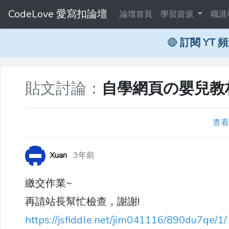
CodeLove 愛寫扣論壇
論壇首頁
學習資源
職涯
🔴
訂閱 YT 
貼文討論：
自學網頁の嬰兒教材：
查看
Xuan
3年前
繳交作業~
再請站長幫忙檢查，謝謝!
https://jsfiddle.net/jim041116/890du7qe/1/