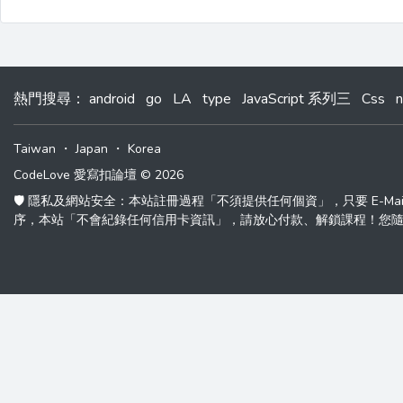
熱門搜尋
：
android
go
LA
type
JavaScript 系列三
Css
n
Taiwan
・
Japan
・
Korea
CodeLove 愛寫扣論壇 © 2026
🛡️ 隱私及網站安全：本站註冊過程「不須提供任何個資」，只要 E-M
序，本站「不會紀錄任何信用卡資訊」，請放心付款、解鎖課程！您隨時可以