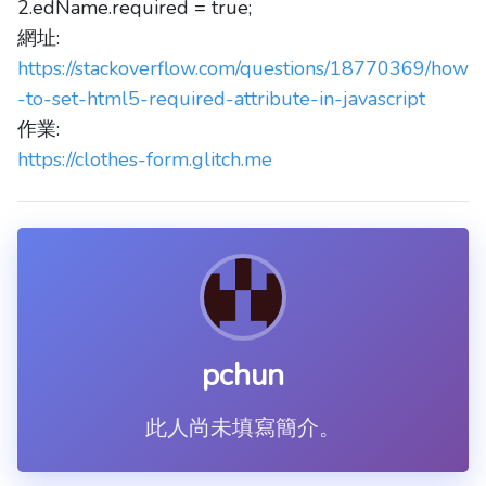
2.edName.required = true;
網址:
https://stackoverflow.com/questions/18770369/how
-to-set-html5-required-attribute-in-javascript
作業:
https://clothes-form.glitch.me
pchun
此人尚未填寫簡介。