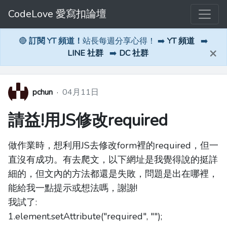
CodeLove 愛寫扣論壇
🔴
訂閱 YT 頻道！
站長每週分享心得！ ➡️
YT 頻道
➡️
×
LINE 社群
➡️
DC 社群
pchun
·
04月11日
請益!用JS修改required
做作業時，想利用JS去修改form裡的required，但一
直沒有成功。有去爬文，以下網址是我覺得說的挺詳
細的，但文內的方法都還是失敗，問題是出在哪裡，
能給我一點提示或想法嗎，謝謝!
我試了:
1.element.setAttribute("required", "");