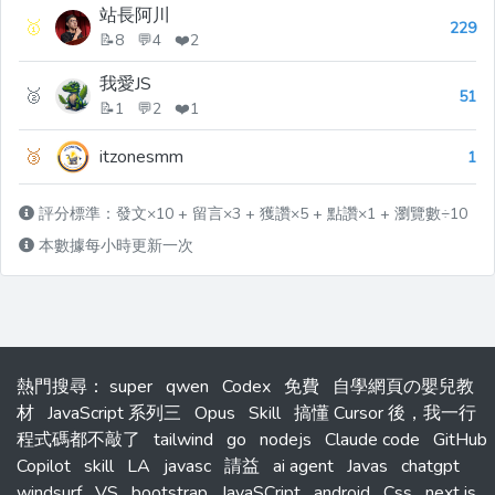
站長阿川
🥇
229
📝8 💬4 ❤️2
我愛JS
🥈
51
📝1 💬2 ❤️1
🥉
itzonesmm
1
評分標準：發文×10 + 留言×3 + 獲讚×5 + 點讚×1 + 瀏覽數÷10
本數據每小時更新一次
熱門搜尋
：
super
qwen
Codex
免費
自學網頁の嬰兒教
材
JavaScript 系列三
Opus
Skill
搞懂 Cursor 後，我一行
程式碼都不敲了
tailwind
go
nodejs
Claude code
GitHub
Copilot
skill
LA
javasc
請益
ai agent
Javas
chatgpt
windsurf
VS
bootstrap
JavaSCript
android
Css
next.js