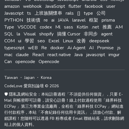
amazon
webhook
JavaScript
flutter
facebook
user
Javascript
ts
上班族關懷串
rails
[]
type
公司
PYTHON
技術債
re
ai
JAVA
laravel
框架
prisma
Type
VSCODE
codex
Ml
sass
Kotlin
.net
推薦
AM
SQL
la
Visual
shopify
搞懂 Cursor
非同步
agent
COM
ui
學習
seo
Excel
Linux
改善
deepseek
typescript
wEB
Re
docker
Ai Agent
AI
Promise
js
mac
claude
React
react native
Java
javascript
imgur
Can
opencode
Opencode
Taiwan
・
Japan
・
Korea
CodeLove 愛寫扣論壇 © 2026
🛡️ 隱私及網站安全：本站註冊過程「不須提供任何個資」，只要 E-
Mail 與帳密即可註冊，請安心註冊！線上付款過程使用「綠界科技
ECPay 」第三方專業金流廠商，全程在「綠界科技 ECPay 」網站進
行付款程序，本站「不會紀錄任何信用卡資訊」，請放心付款、解
鎖課程！您隨時可以透過 FB 粉專或者 Email 聯絡站長，請求刪除網
站上的個人資料。