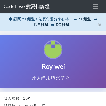
CodeLove 愛寫扣論壇
🔴
訂閱 YT 頻道！
站長每週分享心得！ ➡️
YT 頻道
➡️
×
LINE 社群
➡️
DC 社群
Roy wei
此人尚未填寫簡介。
登入次數：1 次