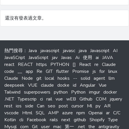
還沒有發表過文章。
熱門搜尋
：
Java
javascript
javasc
java
Javascript
AI
JavaSCript
JavaScript
jav
Javas
Ai
使用
ai
JAVA
react
REACT
https
PYTHON
[]
React
re
Claude
code
__
app
Re
GIT
flutter
Promise
js
for
linux
Claude
Node
git
local
hooks
--
solid
agent
llm
deepseek
VUE
claude
docke
id
Angular
Vue
Tailwind
superpowers
python
Python
imgur
docker
.NET
Typescrip
ci
rail
vue
wEB
Github
COM
jquery
rest
ios
side
Can
seo
post
cursor
Ml
py
AR
vscode
Html
SQL
AMP
azure
npm
Openai
ar
C/C
Kotlin
cli
Facebook
rails
next
github
Shopify
Type
Mysql
com
Git
user
mac
第一
.net
the
antigravity