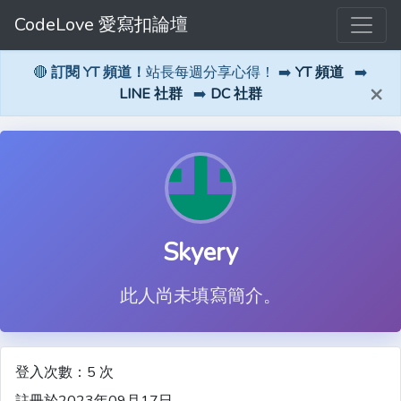
CodeLove 愛寫扣論壇
🔴
訂閱 YT 頻道！
站長每週分享心得！ ➡️
YT 頻道
➡️
×
LINE 社群
➡️
DC 社群
Skyery
此人尚未填寫簡介。
登入次數：5 次