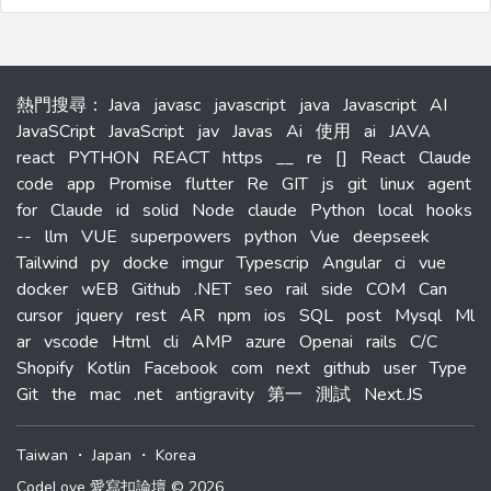
熱門搜尋
：
Java
javasc
javascript
java
Javascript
AI
JavaSCript
JavaScript
jav
Javas
Ai
使用
ai
JAVA
react
PYTHON
REACT
https
__
re
[]
React
Claude
code
app
Promise
flutter
Re
GIT
js
git
linux
agent
for
Claude
id
solid
Node
claude
Python
local
hooks
--
llm
VUE
superpowers
python
Vue
deepseek
Tailwind
py
docke
imgur
Typescrip
Angular
ci
vue
docker
wEB
Github
.NET
seo
rail
side
COM
Can
cursor
jquery
rest
AR
npm
ios
SQL
post
Mysql
Ml
ar
vscode
Html
cli
AMP
azure
Openai
rails
C/C
Shopify
Kotlin
Facebook
com
next
github
user
Type
Git
the
mac
.net
antigravity
第一
測試
Next.JS
Taiwan
・
Japan
・
Korea
CodeLove 愛寫扣論壇 © 2026