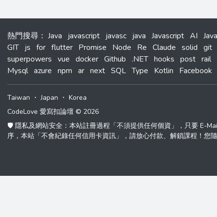
熱門搜尋
：
Java
javascript
javasc
java
Javascript
AI
Jav
GIT
js
for
flutter
Promise
Node
Re
Claude
solid
git
superpowers
vue
docker
Github
.NET
hooks
post
rail
Mysql
azure
npm
ar
next
SQL
Type
Kotlin
Facebook
Taiwan
・
Japan
・
Korea
CodeLove 愛寫扣論壇 © 2026
🛡️ 隱私及網站安全：本站註冊過程「不須提供任何個資」，只要 E-M
序，本站「不會紀錄任何信用卡資訊」，請放心付款、解鎖課程！您隨時可以