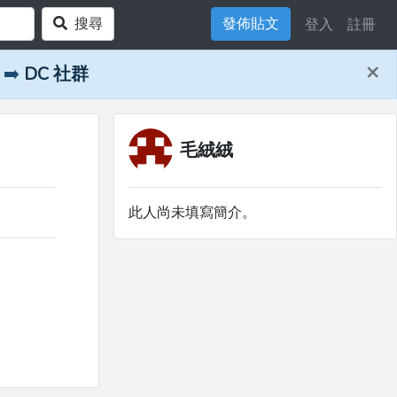
搜尋
發佈貼文
登入
註冊
×
➡️
DC 社群
毛絨絨
此人尚未填寫簡介。