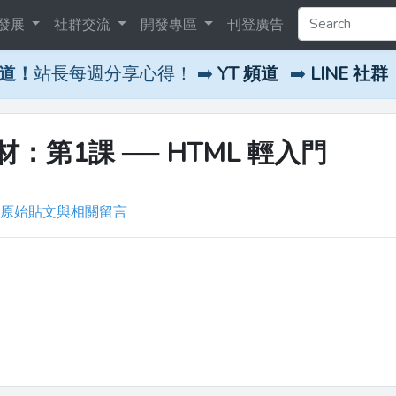
發展
社群交流
開發專區
刊登廣告
頻道！
站長每週分享心得！ ➡️
YT 頻道
➡️
LINE 社群
第1課 ── HTML 輕入門
原始貼文與相關留言