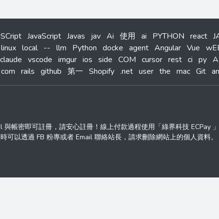
aSCript
JavaScript
Javas
jav
Ai
使用
ai
PYTHON
react
J
linux
local
--
llm
Python
docke
agent
Angular
Vue
wE
claude
vscode
imgur
ios
side
COM
cursor
rest
ci
py
A
com
rails
github
第一
Shopify
.net
user
the
mac
Git
an
ail 與帳密即可註冊，請安心註冊！線上付款過程使用「綠界科技 ECPay
透過 FB 粉專或者 Email 聯絡站長，請求刪除網站上的個人資料。