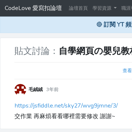
CodeLove 愛寫扣論壇
論壇首頁
學習資源
職涯
🔴
訂閱 YT 
貼文討論：
自學網頁の嬰兒教材：
查看
毛絨絨
3年前
https://jsfiddle.net/sky27/wvg9jmne/3/
交作業 再麻煩看看哪裡需要修改 謝謝~