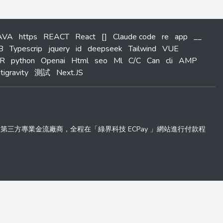
AVA
https
REACT
React
[]
Claude code
re
app
__
B
Typescrip
jquery
id
deepseek
Tailwind
VUE
R
python
Openai
Html
seo
Ml
C/C
Can
cli
AMP
tigravity
測試
Next.JS
 」第三方專業金流廠商，全程在「綠界科技 ECPay 」網站進行付款程