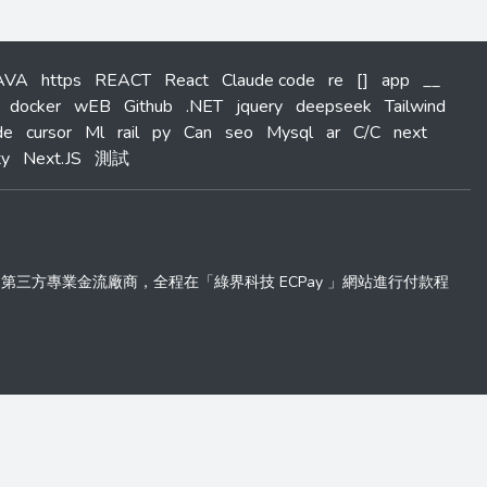
AVA
https
REACT
React
Claude code
re
[]
app
__
docker
wEB
Github
.NET
jquery
deepseek
Tailwind
de
cursor
Ml
rail
py
Can
seo
Mysql
ar
C/C
next
ty
Next.JS
測試
 」第三方專業金流廠商，全程在「綠界科技 ECPay 」網站進行付款程