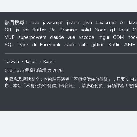
熱門搜尋
：
Java
javascript
javasc
java
Javascript
AI
Jav
GIT
js
for
flutter
Re
Promise
solid
Node
git
local
C
VUE
superpowers
claude
vue
vscode
imgur
COM
hoo
SQL
Type
cli
Facebook
azure
rails
github
Kotlin
AMP
Taiwan
・
Japan
・
Korea
CodeLove 愛寫扣論壇 © 2026
🛡️ 隱私及網站安全：本站註冊過程「不須提供任何個資」，只要 E-M
序，本站「不會紀錄任何信用卡資訊」，請放心付款、解鎖課程！您隨時可以