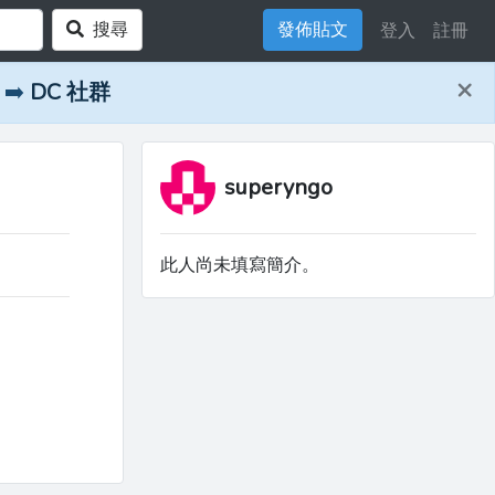
搜尋
發佈貼文
登入
註冊
×
➡️
DC 社群
superyngo
此人尚未填寫簡介。