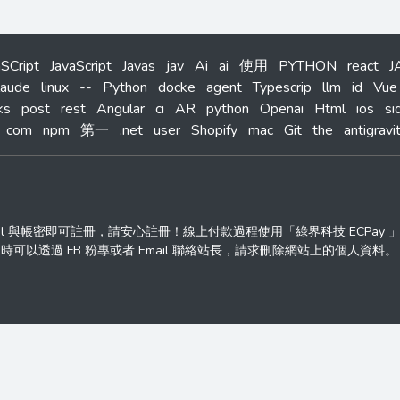
aSCript
JavaScript
Javas
jav
Ai
ai
使用
PYTHON
react
J
laude
linux
--
Python
docke
agent
Typescrip
llm
id
Vue
ks
post
rest
Angular
ci
AR
python
Openai
Html
ios
si
com
npm
第一
.net
user
Shopify
mac
Git
the
antigravi
ail 與帳密即可註冊，請安心註冊！線上付款過程使用「綠界科技 ECPay
透過 FB 粉專或者 Email 聯絡站長，請求刪除網站上的個人資料。