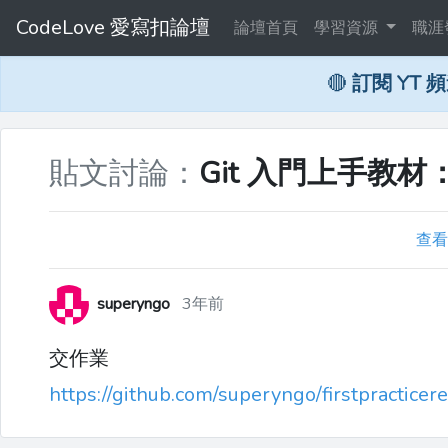
CodeLove 愛寫扣論壇
論壇首頁
學習資源
職涯
🔴
訂閱 YT 
貼文討論：
Git 入門上手教材：
查看
superyngo
3年前
交作業
https://github.com/superyngo/firstpracticer