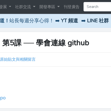
發展
社群交流
開發專區
刊登廣告
頻道！
站長每週分享心得！ ➡️
YT 頻道
➡️
LINE 社群
第5課 ── 學會連線 github
原始貼文與相關留言
epo