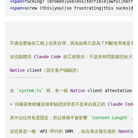
<span>
fucking? (broken|useless|terrible|awful|horrib
<span>
screw (this|you)|so frustrating|this sucks|dam
不過這麼做在工程上也算合理，因為如果只是為了判斷使用者是不
這也能體現
Claude
Code
的工程取向：不是所有問題都交給大型
Native
 client
（原生客戶端驗證）
-------------
在
`system.ts`
裡，有一個
Native
 client attestation
（
>
伺服器會根據這個來驗證請求是不是來自真正的
Claude
Code
其中佔位符長度固定，所以替換不會影響
`Content-Length`
，另
這也算是一種「
API 
呼叫的
 DRM
」，結合過去發生過的
OpenCode