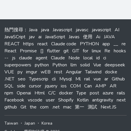
熱門搜尋
：
Java
java
Javascript
javasc
javascript
AI
JavaSCript
jav
ai
JavaScript
Javas
使用
Ai
JAVA
REACT
https
react
Claude code
PYTHON
app
__
re
React
Promise
[]
flutter
git
GIT
for
linux
Re
hooks
--
js
claude
agent
Claude
Node
local
id
ci
superpowers
python
Python
llm
solid
Vue
deepseek
VUE
py
imgur
wEB
rest
Angular
Tailwind
docke
.NET
seo
Typescrip
cli
Mysql
Ml
rail
vue
ar
Github
SQL
side
cursor
jquery
ios
COM
Can
AMP
AR
npm
Openai
Html
C/C
docker
Type
post
azure
rails
Facebook
vscode
user
Shopify
Kotlin
antigravity
next
github
Git
the
com
.net
mac
第一
測試
Next.JS
Taiwan
・
Japan
・
Korea