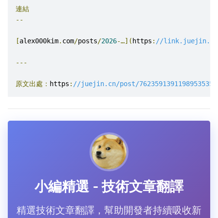
連結
--
[
alex000kim
.
com
/
posts
/
2026
-…](
https
:
//link.juejin.cn
---
原文出處：
https
:
//juejin.cn/post/7623591391198953535
小編精選 - 技術文章翻譯
精選技術文章翻譯，幫助開發者持續吸收新