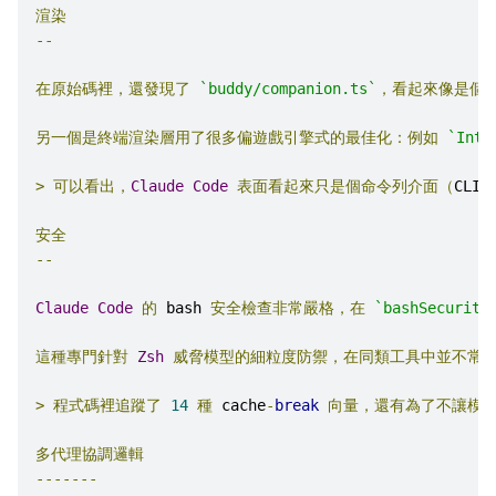
渲染
--
在原始碼裡，還發現了
`buddy/companion.ts`
，看起來像是個
另一個是終端渲染層用了很多偏遊戲引擎式的最佳化：例如
`Int3
>
可以看出，
Claude
Code
表面看起來只是個命令列介面（
CLI
）
安全
--
Claude
Code
的
 bash 
安全檢查非常嚴格，在
`bashSecurity
這種專門針對
Zsh
威脅模型的細粒度防禦，在同類工具中並不常
>
程式碼裡追蹤了
14
種
 cache
-
break
向量，還有為了不讓模
多代理協調邏輯
-------