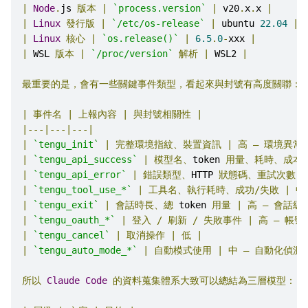
|
Node
.
js 
版本
|
`process.version`
|
 v20
.
x
.
x 
|
|
Linux
發行版
|
`/etc/os-release`
|
 ubuntu 
22.04
|
|
Linux
核心
|
`os.release()`
|
6.5
.
0
-
xxx 
|
|
 WSL 
版本
|
`/proc/version`
解析
|
 WSL2 
|
最重要的是，會有一些關鍵事件類型，看起來與封號有高度關聯：
|
事件名
|
上報內容
|
與封號相關性
|
|---|---|---|
|
`tengu_init`
|
完整環境指紋、裝置資訊
|
高
—
環境異常
|
`tengu_api_success`
|
模型名、
token 
用量、耗時、成本
|
`tengu_api_error`
|
錯誤類型、
HTTP 
狀態碼、重試次數
|
|
`tengu_tool_use_*`
|
工具名、執行耗時、成功/失敗
|
中
|
`tengu_exit`
|
會話時長、總
 token 
用量
|
高
—
會話級
|
`tengu_oauth_*`
|
登入
/
刷新
/
失敗事件
|
高
—
帳號
|
`tengu_cancel`
|
取消操作
|
低
|
|
`tengu_auto_mode_*`
|
自動模式使用
|
中
—
自動化偵測
所以
Claude
Code
的資料蒐集體系大致可以總結為三層模型：