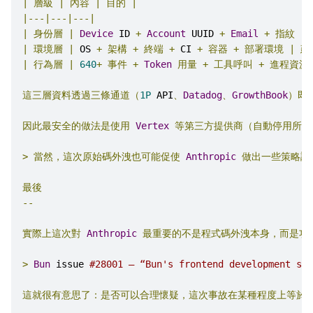
|
層級
|
內容
|
目的
|
|---|---|---|
|
身份層
|
Device
 ID 
+
Account
 UUID 
+
Email
+
指紋
|
|
環境層
|
 OS 
+
架構
+
終端
+
 CI 
+
容器
+
部署環境
|
建
|
行為層
|
640
+
事件
+
Token
用量
+
工具呼叫
+
進程資源
這三層資料透過三條通道（
1P
 API
、
Datadog
、
GrowthBook
）即
因此最安全的做法是使用
Vertex
等第三方提供商（自動停用所有
>
當然，這次原始碼外洩也可能促使
Anthropic
做出一些策略調
最後
--
實際上這次對
Anthropic
最重要的不是程式碼外洩本身，而是功
>
Bun
 issue 
#28001 — “Bun's frontend development ser
這就很有意思了：是否可以合理懷疑，這次事故在某種程度上等於