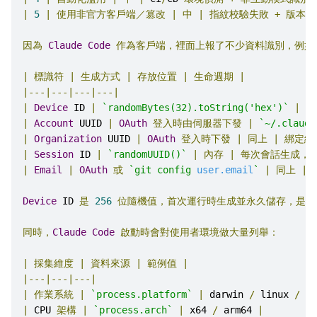
|
5
|
使用非官方客戶端／篡改
|
中
|
指紋校驗失敗
+
版本歸
因為
Claude
Code
作為客戶端，裡面上報了不少資料識別，例如
|
標識符
|
生成方式
|
存放位置
|
生命週期
|
|---|---|---|---|
|
Device
 ID 
|
`randomBytes(32).toString('hex')`
|
`~
|
Account
 UUID 
|
OAuth
登入時由伺服器下發
|
`~/.claude
|
Organization
 UUID 
|
OAuth
登入時下發
|
同上
|
綁定組
|
Session
 ID 
|
`randomUUID()`
|
內存
|
每次會話生成，
|
Email
|
OAuth
或
`git config 
user.email
`
|
同上
|
Device
 ID 
是
256
位隨機值，首次運行時生成並永久儲存，是所
同時，
Claude
Code
啟動時會對使用者環境做大量列舉：
|
採集維度
|
資料來源
|
範例值
|
|---|---|---|
|
作業系統
|
`process.platform`
|
 darwin 
/
 linux 
/
 wi
|
 CPU 
架構
|
`process.arch`
|
 x64 
/
 arm64 
|