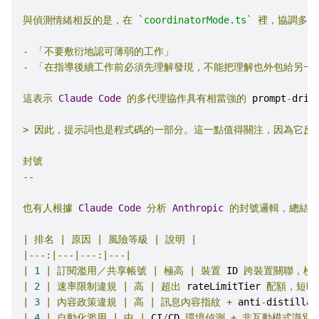
與偵測情緒相反的是，在
`coordinatorMode.ts`
裡，協調多個
-
「不要敷衍地認可薄弱的工作」
-
「在指導後續工作前必須先理解發現，不能把理解也外包給另一
這表示
Claude
Code
的多代理協作具有相當強的
 prompt
-
driv
>
因此，提示詞也是程式碼的一部分。這一點值得關注，因為它反
封號
--
也有人根據
Claude
Code
分析
Anthropic
的封號邏輯，總結了
|
排名
|
原因
|
風險等級
|
說明
|
|---:|---|---:|---|
|
1
|
訂閱濫用／共享帳號
|
極高
|
裝置
 ID 
跨裝置關聯，檢
|
2
|
速率限制違規
|
高
|
超出
 rateLimitTier 
配額，短時
|
3
|
內容政策違規
|
高
|
訊息內容指紋
+
 anti
-
distillat
|
4
|
自動化濫用
|
中
|
 CI
/
CD 
環境偵測
+
非互動模式識別