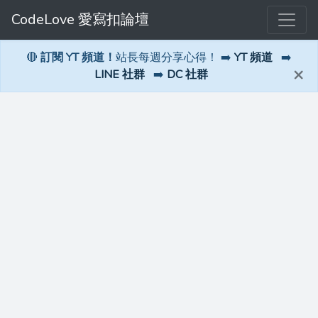
CodeLove 愛寫扣論壇
🔴
訂閱 YT 頻道！
站長每週分享心得！ ➡️
YT 頻道
➡️
×
LINE 社群
➡️
DC 社群