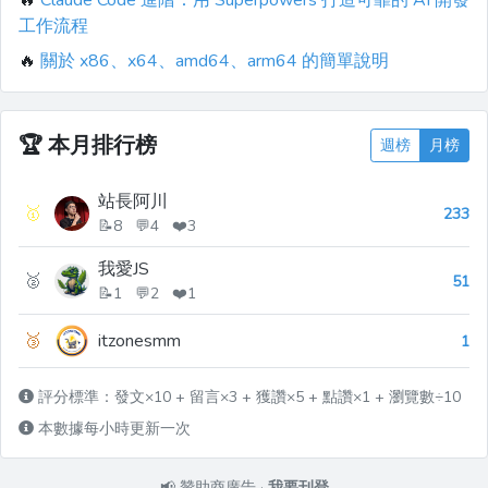
🔥
Claude Code 進階：用 Superpowers 打造可靠的 AI 開發
工作流程
🔥
關於 x86、x64、amd64、arm64 的簡單說明
🏆
本月排行榜
週榜
月榜
站長阿川
🥇
233
📝8 💬4 ❤️3
我愛JS
🥈
51
📝1 💬2 ❤️1
🥉
itzonesmm
1
評分標準：發文×10 + 留言×3 + 獲讚×5 + 點讚×1 + 瀏覽數÷10
本數據每小時更新一次
📢
贊助商廣告
·
我要刊登