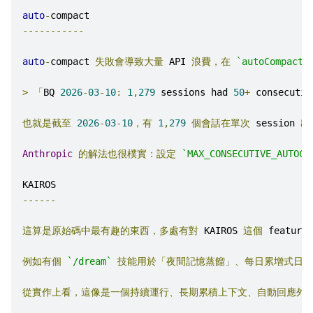
auto
-
compact
-----------
auto
-
compact 
失敗會導致大量
 API 
浪費，在
`autoCompact.
>
「
BQ 
2026
-
03
-
10
:
1
,
279
 sessions had 
50
+
 consecutiv
也就是截至
2026
-
03
-
10
，有
1
,
279
個會話在單次
 session 
出
Anthropic
的解法也很樸實：設定
`MAX_CONSECUTIVE_AUTOCO
KAIROS
------
這算是原始碼中最有趣的東西，多處有對
 KAIROS 
這個
 feature
-
例如有個
`/dream`
技能用於「夜間記憶蒸餾」、每日累增式日誌
從實作上看，這像是一個持續運行、長期累積上下文、自動回應外