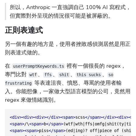
所以，Anthropic 一直強調自己 100% AI 寫程式，
但實際對外呈現的情況很可能是被屏蔽的。
正則表達式
另一個有趣的地方是，使用者挫敗感偵測居然是用正
則表達式做的。
在
裡有一個很長的 regex，
userPromptKeywords.ts
專門比對
、
、
、
、
wtf
ffs
shit
this sucks
so
等表達沮喪、憤怒、辱罵的使用者輸
frustrating
入。你能想像，一家做大型語言模型的公司，竟然用
regex 來做情緒識別。
<div><div><div></div><span>
scss
</span></div><div><di
<span>
/\
<span>
b
</span>
(wtf|wth|ffs|omfg|shit(ty|ties
<span><span>
piss
</span>
(ed|ing)? off|piece of (shit|