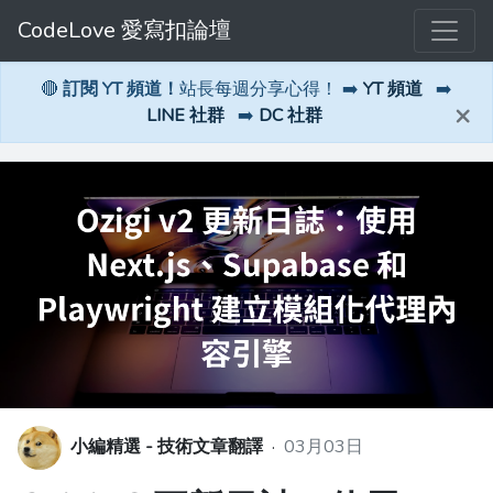
CodeLove 愛寫扣論壇
🔴
訂閱 YT 頻道！
站長每週分享心得！ ➡️
YT 頻道
➡️
×
LINE 社群
➡️
DC 社群
小編精選 - 技術文章翻譯
·
03月03日