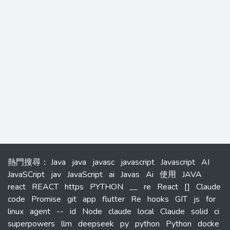
熱門搜尋
：
Java
java
javasc
javascript
Javascript
AI
JavaSCript
jav
JavaScript
ai
Javas
Ai
使用
JAVA
react
REACT
https
PYTHON
__
re
React
[]
Claude
code
Promise
git
app
flutter
Re
hooks
GIT
js
for
linux
agent
--
id
Node
claude
local
Claude
solid
ci
superpowers
llm
deepseek
py
python
Python
docke