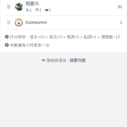
我愛JS
🥈
51
📝1 💬2 ❤️1
🥉
itzonesmm
1
評分標準：發文×10 + 留言×3 + 獲讚×5 + 點讚×1 + 瀏覽數÷10
本數據每小時更新一次
📢
贊助商廣告
·
我要刊登