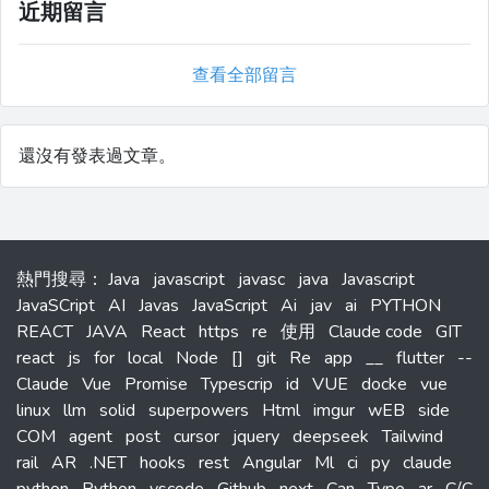
近期留言
查看全部留言
還沒有發表過文章。
熱門搜尋
：
Java
javascript
javasc
java
Javascript
JavaSCript
AI
Javas
JavaScript
Ai
jav
ai
PYTHON
REACT
JAVA
React
https
re
使用
Claude code
GIT
react
js
for
local
Node
[]
git
Re
app
__
flutter
--
Claude
Vue
Promise
Typescrip
id
VUE
docke
vue
linux
llm
solid
superpowers
Html
imgur
wEB
side
COM
agent
post
cursor
jquery
deepseek
Tailwind
rail
AR
.NET
hooks
rest
Angular
Ml
ci
py
claude