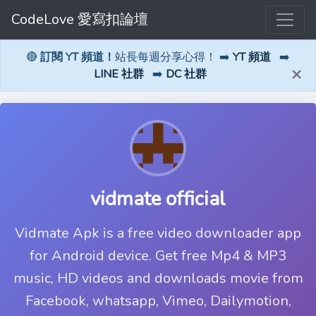
CodeLove 愛寫扣論壇
🔴
訂閱 YT 頻道！
站長每週分享心得！ ➡️
YT 頻道
➡️
×
LINE 社群
➡️
DC 社群
vidmate official
Vidmate Apk is a free video downloader app
for Android device. Get free Mp4 & MP3
music, HD videos and downloads movie from
Facebook, whatsapp, Vimeo, Dailymotion,