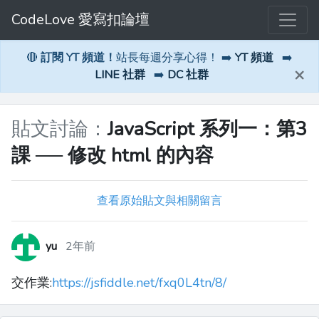
CodeLove 愛寫扣論壇
🔴
訂閱 YT 頻道！
站長每週分享心得！ ➡️
YT 頻道
➡️
×
LINE 社群
➡️
DC 社群
貼文討論：
JavaScript 系列一：第3
課 ── 修改 html 的內容
查看原始貼文與相關留言
yu
2年前
交作業:
https://jsfiddle.net/fxq0L4tn/8/