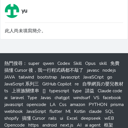
yu
此人尚未填寫簡介。
熱門搜尋
：
super
qwen
Codex
Skill
Opus
skill
免費
搞懂 Cursor 後，我一行程式碼都不敲了
javasc
nodejs
JAVA
tailwind
bootstrap
Javascript
JavaSCript
go
JavaScript 系列三
GitHub Copilot
re
自學網頁の嬰兒教材
ts
上班族關懷串
[]
typescript
type
請益
Claude code
ai
laravel
Type
Javas
chatgpt
windsurf
VS
facebook
javascript
opencode
LA
Css
amazon
PYTHON
prisma
webhook
JavaScript
flutter
Ml
Kotlin
claude
SQL
shopify
搞懂 Cursor
rails
ui
Excel
deepseek
wEB
Opencode
https
android
next.js
AI
ai agent
框架