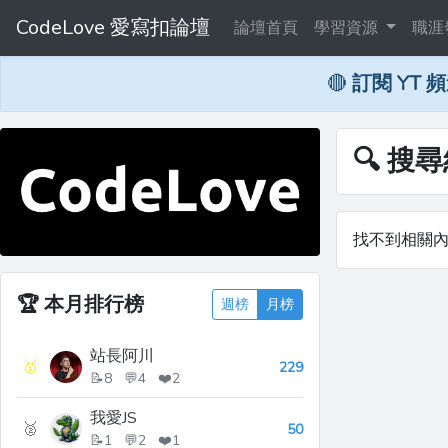
CodeLove 愛寫扣論壇
論壇首頁
學習資源
職涯
🔴
訂閱 YT 
🔍 搜
找不到相關
🏆
本月排行榜
週榜
月榜
站長阿川
🥇
229
📝8 💬4 ❤️2
我愛JS
🥈
50
📝1 💬2 ❤️1