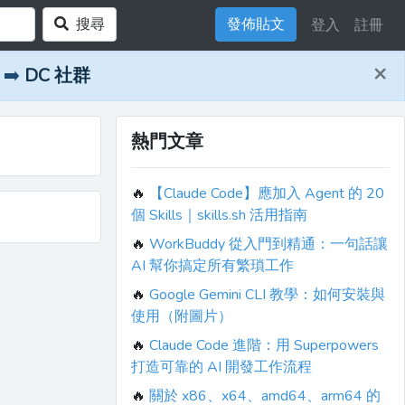
搜尋
發佈貼文
登入
註冊
×
➡️
DC 社群
熱門文章
🔥
【Claude Code】應加入 Agent 的 20
個 Skills｜skills.sh 活用指南
🔥
WorkBuddy 從入門到精通：一句話讓
AI 幫你搞定所有繁瑣工作
🔥
Google Gemini CLI 教學：如何安裝與
使用（附圖片）
🔥
Claude Code 進階：用 Superpowers
打造可靠的 AI 開發工作流程
🔥
關於 x86、x64、amd64、arm64 的