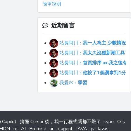
簡單說明
近期留言
站長阿川：
我一人為主 少數情況會
站長阿川：
我太久沒碰新潮工具了..
站長阿川：
首頁排序 ux 我之後
站長阿川：
他按了1個讚拿到1分
我愛JS：
學習
 Copilot
搞懂 Cursor 後，我一行程式碼都不敲了
type
Css
THON
re
AI
Promise
ai
ai agent
JAVA
js
Javas