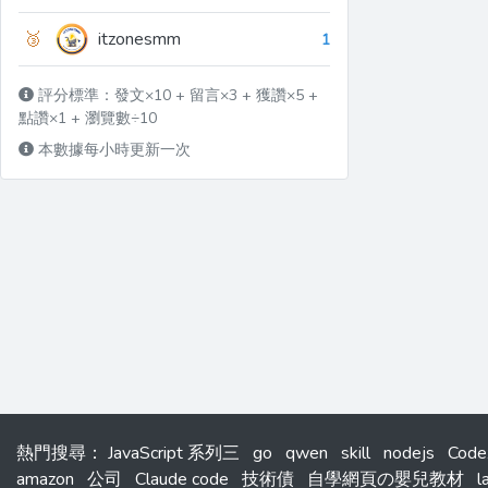
🥉
itzonesmm
1
評分標準：發文×10 + 留言×3 + 獲讚×5 +
點讚×1 + 瀏覽數÷10
本數據每小時更新一次
熱門搜尋
：
JavaScript 系列三
go
qwen
skill
nodejs
Code
amazon
公司
Claude code
技術債
自學網頁の嬰兒教材
l