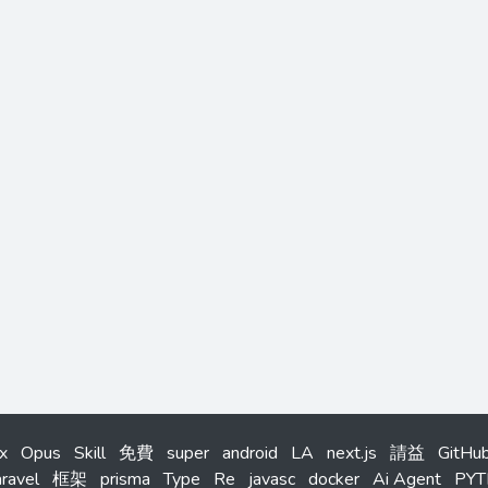
x
Opus
Skill
免費
super
android
LA
next.js
請益
GitHub
aravel
框架
prisma
Type
Re
javasc
docker
Ai Agent
PY