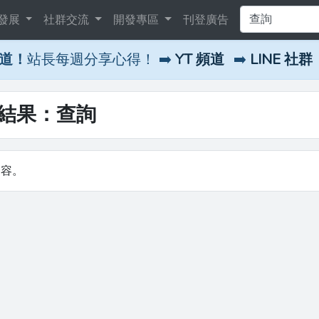
發展
社群交流
開發專區
刊登廣告
頻道！
站長每週分享心得！ ➡️
YT 頻道
➡️
LINE 社群
尋結果：查詢
內容。