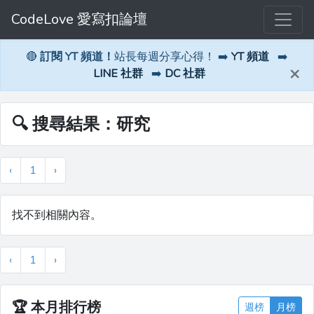
CodeLove 愛寫扣論壇
🔴
訂閱 YT 頻道！
站長每週分享心得！ ➡️
YT 頻道
➡️
×
LINE 社群
➡️
DC 社群
🔍 搜尋結果：研究
‹
1
›
找不到相關內容。
‹
1
›
🏆
本月排行榜
週榜
月榜