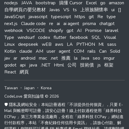
nodejs
JAVA
bootstrap
搞懂 Cursor
Excel
go
amazon
自學網頁の嬰兒教材
Javas
VS
ts
上班族關懷串
ui
[]
JavaSCript
javascript
typescript
https
git
Re
type
next.js
Claude code
re
ai
ai agent
prisma
chatgpt
webhook
VSCODE
shopify
gpt
AI
Promise
laravel
Type
windsurf
codex
flutter
facebook
SQL
Visual
Linux
deepseek
wEB
aws
LA
PYTHON
Ml
sass
Kotlin
claude
AM
user
agent
COM
rails
Can
Solid
jav
ar
android
mac
.net
推薦
la
Java
seo
imgur
godot
api
java
.NET
Html
公司
技術債
js
框架
React
網頁
Taiwan
・
Japan
・
Korea
CodeLove 愛寫扣論壇 © 2026
🛡️ 隱私及網站安全：本站註冊過程「不須提供任何個資」，只要 E-
Mail 與帳密即可註冊，請安心註冊！線上付款過程使用「綠界科技
ECPay 」第三方專業金流廠商，全程在「綠界科技 ECPay 」網站進
行付款程序，本站「不會紀錄任何信用卡資訊」，請放心付款、解
鎖課程！您隨時可以透過 FB 粉專或者 Email 聯絡站長，請求刪除網