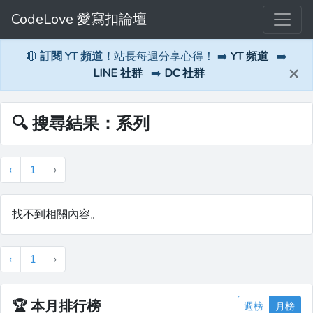
CodeLove 愛寫扣論壇
🔴
訂閱 YT 頻道！
站長每週分享心得！ ➡️
YT 頻道
➡️
×
LINE 社群
➡️
DC 社群
🔍 搜尋結果：系列
‹
1
›
找不到相關內容。
‹
1
›
🏆
本月排行榜
週榜
月榜