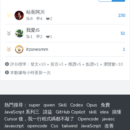
站長阿川
🥇
230
📝8 💬4 ❤️2
我愛JS
🥈
51
📝1 💬2 ❤️1
🥉
itzonesmm
1
評分標準：發文×10 + 留言×3 + 獲讚×5 + 點讚×1 + 瀏覽數÷10
本數據每小時更新一次
熱門搜尋
：
super
qwen
Skill
Codex
Opus
免費
JavaScript 系列三
請益
GitHub Copilot
skill
idea
搞懂
Cursor 後，我一行程式碼都不敲了
Opencode
javasc
Javascript
opencode
Css
tailwind
JavaScript
改善