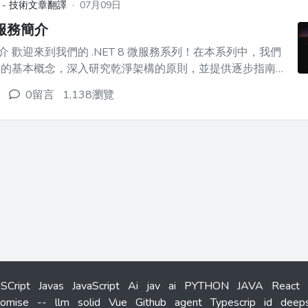
 - 技術文章翻譯
·
07月09日
 微服務簡介
系列中，我們
務的基本概念，深入研究乾淨架構的原則，並提供逐步指南來
.NET 8 設計、開發和部署微服務。是開發人員還是微服務領
0留言
1,138瀏覽
本系列將為您提供建立可擴展、可維護且健壯的應用程式的知
aSCript
Javas
JavaScript
Ai
jav
ai
PYTHON
JAVA
React
romise
--
llm
solid
Vue
Github
agent
Typescrip
id
deep