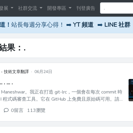
發展
社群交流
開發專區
刊登廣告
頻道！
站長每週分享心得！ ➡️
YT 頻道
➡️
LINE 社群
尋結果：.
 - 技術文章翻譯
·
06月24日
.. . ... .
 Maneshwar。我正在打造 git-lrc，一個會在每次 commit 時
I 程式碼審查工具。它在 GitHub 上免費且原始碼可用。請
按星](https://github.com/HexmosTech/git-lrc)，幫助開發者發現
0留言
113瀏覽