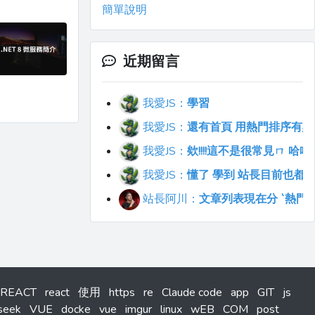
簡單說明
近期留言
我愛JS：
學習
我愛JS：
還有首頁 用熱門排序有點不符合直覺
我愛JS：
欸!!!!這不是很常見ㄇ 
我愛JS：
懂了 學到 站長目前也都
站長阿川：
文章列表現在分 `熱門`
REACT
react
使用
https
re
Claude code
app
GIT
js
seek
VUE
docke
vue
imgur
linux
wEB
COM
post