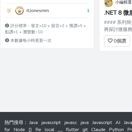
小編精選
🥉
itzonesmm
1
.NET 8
#### 系列簡介 歡迎來到我們的 .NET 8 微服務系列！在本
評分標準：發文×10 + 留言×3 + 獲讚×5 +
將探討微服
點讚×1 + 瀏覽數÷10
幫助您使用 
本數據每小時更新一次
0
個讚
域的新手，
識和工具。 ...
熱門搜尋
：
Java
javascript
javasc
java
Javascript
AI
Jav
for
Node
[]
Re
local
__
flutter
git
Claude
Python
P