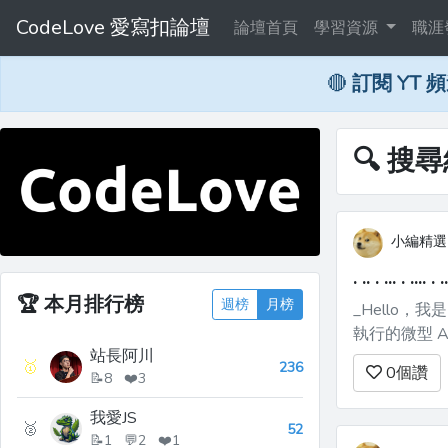
CodeLove 愛寫扣論壇
論壇首頁
學習資源
職涯
🔴
訂閱 YT 
🔍 搜
小編精選
. .. . ... . .... . ..
🏆
本月排行榜
週榜
月榜
_Hello，我是
執行的微型 A
站長阿川
給 [git-lrc 
🥇
236
0
個讚
📝8 ❤️3
這個...
我愛JS
🥈
52
📝1 💬2 ❤️1