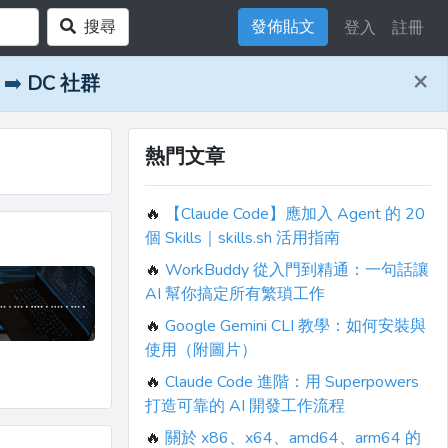
搜尋
發佈貼文
登入
註冊
×
➡️
DC 社群
熱門文章
🔥
【Claude Code】應加入 Agent 的 20
個 Skills｜skills.sh 活用指南
🔥
WorkBuddy 從入門到精通：一句話讓
AI 幫你搞定所有繁瑣工作
🔥
Google Gemini CLI 教學：如何安裝與
使用（附圖片）
🔥
Claude Code 進階：用 Superpowers
打造可靠的 AI 開發工作流程
🔥
關於 x86、x64、amd64、arm64 的