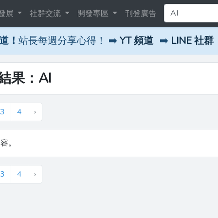
發展
社群交流
開發專區
刊登廣告
頻道！
站長每週分享心得！ ➡️
YT 頻道
➡️
LINE 社群
尋結果：AI
3
4
›
內容。
3
4
›