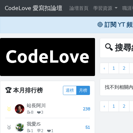
CodeLove 愛寫扣論壇
論壇首頁
學習資源
職涯
🔴
訂閱 YT 
🔍 搜
‹
1
2
找不到相關
🏆
本月排行榜
週榜
月榜
站長阿川
‹
1
2
🥇
238
📝8 ❤️3
我愛JS
🥈
51
📝1 💬2 ❤️1