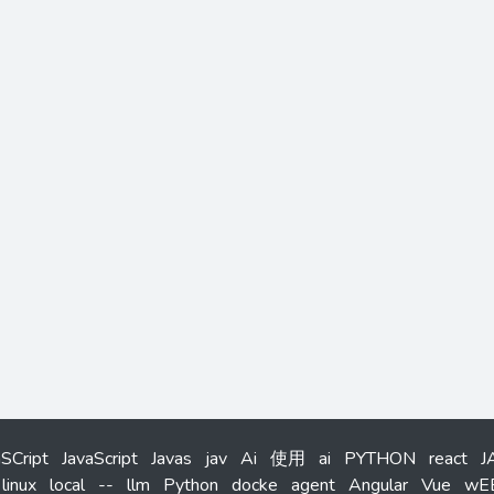
aSCript
JavaScript
Javas
jav
Ai
使用
ai
PYTHON
react
J
linux
local
--
llm
Python
docke
agent
Angular
Vue
wE