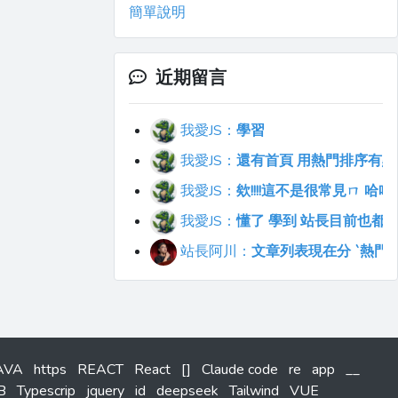
簡單說明
近期留言
我愛JS：
學習
我愛JS：
還有首頁 用熱門排序有點不符合直覺
我愛JS：
欸!!!!這不是很常見ㄇ 
我愛JS：
懂了 學到 站長目前也都
站長阿川：
文章列表現在分 `熱門`
AVA
https
REACT
React
[]
Claude code
re
app
__
B
Typescrip
jquery
id
deepseek
Tailwind
VUE