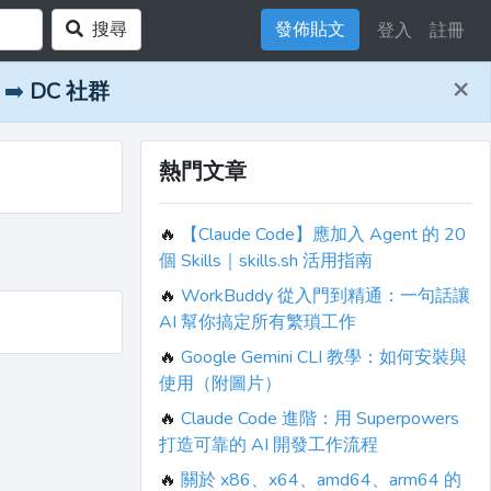
搜尋
發佈貼文
登入
註冊
×
➡️
DC 社群
熱門文章
🔥
【Claude Code】應加入 Agent 的 20
個 Skills｜skills.sh 活用指南
🔥
WorkBuddy 從入門到精通：一句話讓
AI 幫你搞定所有繁瑣工作
🔥
Google Gemini CLI 教學：如何安裝與
使用（附圖片）
🔥
Claude Code 進階：用 Superpowers
打造可靠的 AI 開發工作流程
🔥
關於 x86、x64、amd64、arm64 的