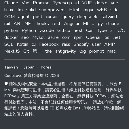
Claude
Vue
Promise
Typescrip
id
VUE
docke
vue
linux
llm
solid
superpowers
Html
imgur
wEB
side
COM
agent
post
cursor
jquery
deepseek
Tailwind
rail
AR
.NET
hooks
rest
Angular
Ml
ci
py
claude
python
Python
vscode
Github
next
Can
Type
ar
C/C
docker
seo
Mysql
azure
com
npm
Openai
ios
.net
SQL
Kotlin
cli
Facebook
rails
Shopify
user
AMP
Next.JS
Git
第一
the
antigravity
log
prompt
mac
Taiwan
・
Japan
・
Korea
CodeLove 愛寫扣論壇 © 2026
🛡️ 隱私及網站安全：本站註冊過程「不須提供任何個資」，只要 E-
Mail 與帳密即可註冊，請安心註冊！線上付款過程使用「綠界科技
ECPay 」第三方專業金流廠商，全程在「綠界科技 ECPay 」網站進
行付款程序，本站「不會紀錄任何信用卡資訊」，請放心付款、解
鎖課程！您隨時可以透過 FB 粉專或者 Email 聯絡站長，請求刪除網
站上的個人資料。