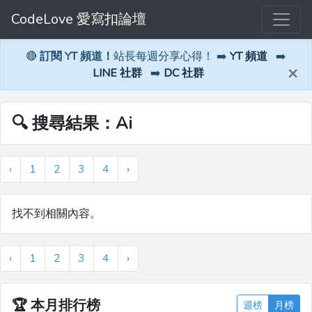
CodeLove 愛寫扣論壇
🔴
訂閱 YT 頻道！
站長每週分享心得！ ➡️
YT 頻道
➡️
×
LINE 社群
➡️
DC 社群
🔍 搜尋結果：Ai
‹
1
2
3
4
›
找不到相關內容。
‹
1
2
3
4
›
🏆
本月排行榜
週榜
月榜