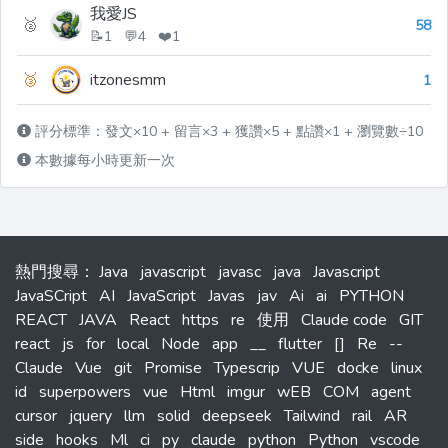
我愛JS
🥈
58
📝1 💬4 ❤️1
🥉
itzonesmm
1
評分標準：發文×10 + 留言×3 + 獲讚×5 + 點讚×1 + 瀏覽數÷10
本數據每小時更新一次
熱門搜尋
：
Java
javascript
javasc
java
Javascript
JavaSCript
AI
JavaScript
Javas
jav
Ai
ai
PYTHON
REACT
JAVA
React
https
re
使用
Claude code
GIT
react
js
for
local
Node
app
__
flutter
[]
Re
--
Claude
Vue
git
Promise
Typescrip
VUE
docke
linux
id
superpowers
vue
Html
imgur
wEB
COM
agent
cursor
jquery
llm
solid
deepseek
Tailwind
rail
AR
side
hooks
Ml
ci
py
claude
python
Python
vscode