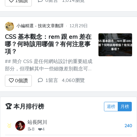
0留言
1,014瀏覽
1
個讚
用 Bootstrap 或 Foundation 等工具來使
您的佈局成為現實。但是，像你們大多數
人一樣，我不喜歡執行 Bootstrap 或
Foundation ...
小編精選 - 技術文章翻譯
·
12月29日
CSS 基本觀念：rem 跟 em 差在
哪？何時該用哪個？有何注意事
項？
## 簡介 CSS 是任何網站設計的重要組成
部分，但理解其中一些細微差別觀念可能
不容易。其中最重要的觀念之一是 rem
1留言
4,060瀏覽
0
個讚
和 em 之間的區別，以及為什麼/何時應
該使用它們。 原文出處：
https://dev.to/refine/rem-vs-em-
everything-you-need-...
🏆
本月排行榜
週榜
月榜
站長阿川
🥇
240
📝8 ❤️4