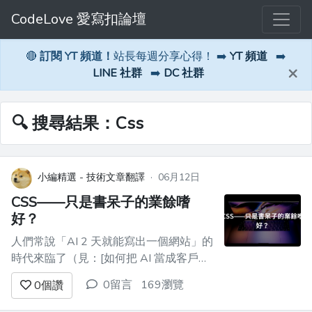
CodeLove 愛寫扣論壇
🔴
訂閱 YT 頻道！
站長每週分享心得！ ➡️
YT 頻道
➡️
×
LINE 社群
➡️
DC 社群
🔍 搜尋結果：Css
小編精選 - 技術文章翻譯
·
06月12日
CSS——只是書呆子的業餘嗜
好？
人們常說「AI 2 天就能寫出一個網站」的
時代來臨了（見：[如何把 AI 當成客戶來
運用]
0留言
169瀏覽
0
個讚
(https://dev.to/ingosteinke/leverage-ai-
as-a-customer-2pp)），那麼「寫程式」