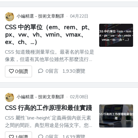
與費波那契數列有著密切的聯繫—這是一
系列的數字，每個數字都是前兩個數字的
總和。費波那契數列以 0、1 開始，然後
小編精選 - 技術文章翻譯
·
04月22日
繼續：1、2、3、5、8、13、21...
CSS 中的單位（em、rem、pt、
px、vw、vh、vmin、vmax、
ex、ch、...）
CSS 知道幾種測量單位。最著名的單位是
像素，但還有其他單位雖然不那麼流行，
但在某些用例中非常方便。 本文涵蓋相
0留言
1,930瀏覽
0
個讚
對單位、絕對單位和視口單位。 |媒體|建
議|偶爾使用|不經常使用|不建議| |-----|-
-----------|--------------|-------------
-...
小編精選 - 技術文章翻譯
·
02月08日
CSS 行高的工作原理和最佳實踐
CSS 屬性`line-height`定義兩個內嵌元素
之間的間距。典型用途是分隔文字。您可
以看到人們將其與“前導”進行比較，“前
0留言
1,639瀏覽
1
個讚