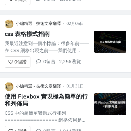
導”是印刷術中使用的術語，指兩行文本
的基線之間的空間。 `line-height`工作方
式不同。它在文字上方和下方加入了空
間。 ![行距與行高](https:...
小編精選 - 技術文章翻譯
·
02月05日
css 表格樣式指南
我最近注意到一個小悖論：很多年前——
在 CSS 網格出現之前——我們使用
`<table>`來模擬網格佈局。現在我們*有
0留言
2,256瀏覽
0
個讚
了*網格佈局，我們用它們來模擬表格！
這是錯誤的。表格用於**表格**資料；在
一堆`<div>`中呈現表格資料是沒有意義
的。 造成這種弊端的原因可能是因為表
小編精選 - 技術文章翻譯
·
01月31日
格的樣式可能**有點*...
使用 Flexbox 實現極為簡單的行
和列佈局
CSS 中的超簡單響應式行和列
================== 網格佈局是
Web 開發設計的基礎，您很可能已經使