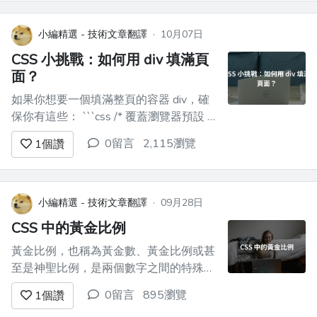
發社群中的一個悲傷故事。該顏色 ( `...
小編精選 - 技術文章翻譯
·
10月07日
CSS 小挑戰：如何用 div 填滿頁
面？
如果你想要一個填滿整頁的容器 div，確
保你有這些： ```css /* 覆蓋瀏覽器預設 */
html, body { margin: 0; padding: 0; } /* 使
0留言
2,115瀏覽
1
個讚
用視口相對單位以完全覆蓋頁面 */ body {
height: 100vh; ...
小編精選 - 技術文章翻譯
·
09月28日
CSS 中的黃金比例
黃金比例，也稱為黃金數、黃金比例或甚
至是神聖比例，是兩個數字之間的特殊關
係，其大約等於 1.618。它常用希臘字母
0留言
895瀏覽
1
個讚
「phi」表示。值得注意的是，這個比例