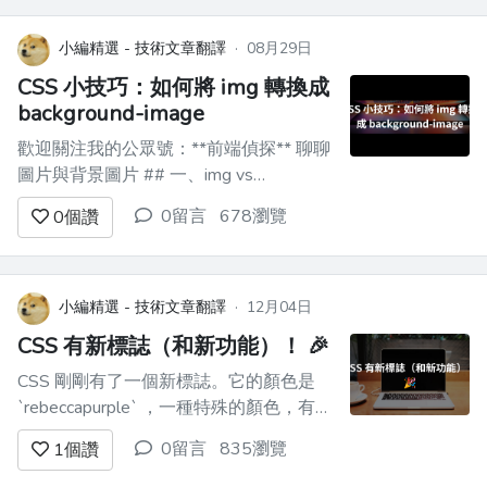
究竟是什麼？而且，為什麼這個問題很重
要？ ## 什麼是寫程式？ ![在充...
小編精選 - 技術文章翻譯
·
08月29日
CSS 小技巧：如何將 img 轉換成
background-image
歡迎關注我的公眾號：**前端偵探** 聊聊
圖片與背景圖片 ## 一、img vs
background-image 大部分注重內容的圖
0留言
678瀏覽
0
個讚
片（比如商品展示、文章配圖）都推薦直
接使用`img`標籤，好處有很多，比如 1.
`img`支持天然懶加載，設置
`loading="lazy"...
小編精選 - 技術文章翻譯
·
12月04日
CSS 有新標誌（和新功能）！ 🎉
CSS 剛剛有了一個新標誌。它的顏色是
`rebeccapurple` ，一種特殊的顏色，有一
個你可能不知道的故事。 `rebeccapurple`
0留言
835瀏覽
1
個讚
的故事 ------------------
`rebeccapurple`這個名字代表了 Web 開