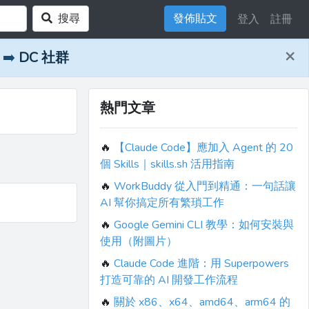
搜尋
發佈貼文
登入
註冊
×
➡️
DC 社群
熱門文章
🔥
【Claude Code】應加入 Agent 的 20
個 Skills｜skills.sh 活用指南
🔥
WorkBuddy 從入門到精通：一句話讓
AI 幫你搞定所有繁瑣工作
🔥
Google Gemini CLI 教學：如何安裝與
使用（附圖片）
🔥
Claude Code 進階：用 Superpowers
打造可靠的 AI 開發工作流程
🔥
關於 x86、x64、amd64、arm64 的