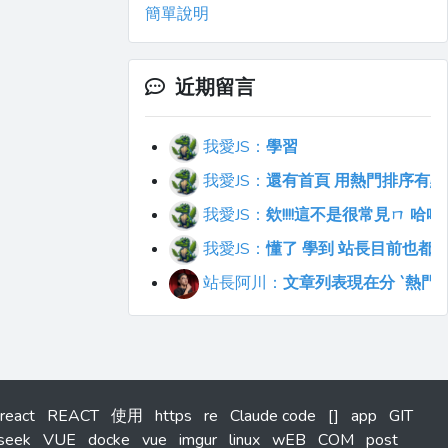
簡單說明
近期留言
我愛JS：
學習
我愛JS：
還有首頁 用熱門排序有點不符合直覺
我愛JS：
欸!!!!這不是很常見ㄇ 
我愛JS：
懂了 學到 站長目前也都
站長阿川：
文章列表現在分 `熱門`
react
REACT
使用
https
re
Claude code
[]
app
GIT
seek
VUE
docke
vue
imgur
linux
wEB
COM
post