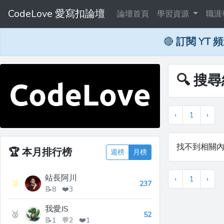
CodeLove 愛寫扣論壇
論壇首頁
學習資源
職涯
🔴
訂閱 YT 
🔍 搜尋
‹
1
›
找不到相關
🏆
本月排行榜
週榜
月榜
站長阿川
‹
1
›
🥇
237
📝8 ❤️3
我愛JS
🥈
52
📝1 💬2 ❤️1