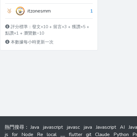
🥉
itzonesmm
1
評分標準：發文×10 + 留言×3 + 獲讚×5 +
點讚×1 + 瀏覽數÷10
本數據每小時更新一次
熱門搜尋
：
Java
javascript
javasc
java
Javascript
AI
Jav
js
for
Node
Re
local
__
flutter
git
Claude
Python
P