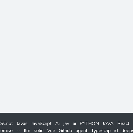
aSCript
Javas
JavaScript
Ai
jav
ai
PYTHON
JAVA
React
romise
--
llm
solid
Vue
Github
agent
Typescrip
id
deep