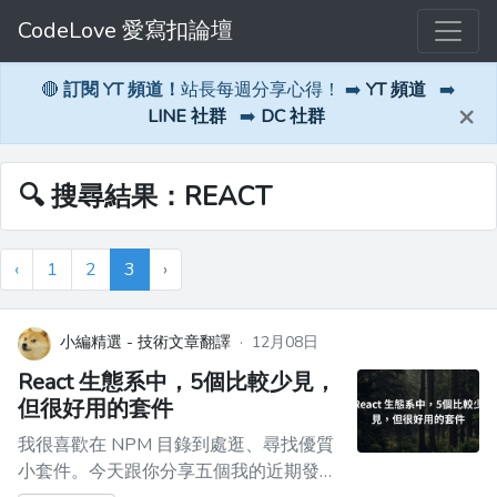
CodeLove 愛寫扣論壇
🔴
訂閱 YT 頻道！
站長每週分享心得！ ➡️
YT 頻道
➡️
×
LINE 社群
➡️
DC 社群
🔍 搜尋結果：REACT
‹
1
2
3
›
小編精選 - 技術文章翻譯
·
12月08日
React 生態系中，5個比較少見，
但很好用的套件
我很喜歡在 NPM 目錄到處逛、尋找優質
小套件。今天跟你分享五個我的近期發