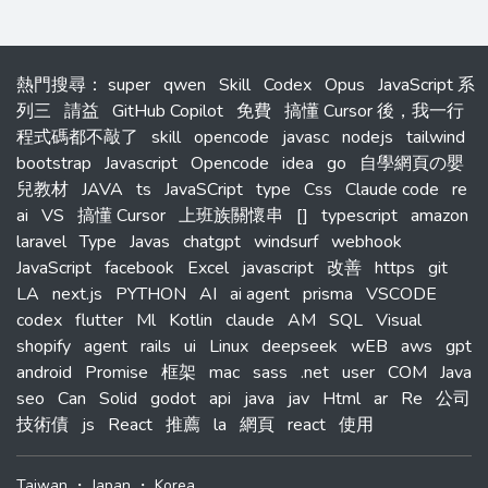
熱門搜尋
：
super
qwen
Skill
Codex
Opus
JavaScript 系
列三
請益
GitHub Copilot
免費
搞懂 Cursor 後，我一行
程式碼都不敲了
skill
opencode
javasc
nodejs
tailwind
bootstrap
Javascript
Opencode
idea
go
自學網頁の嬰
兒教材
JAVA
ts
JavaSCript
type
Css
Claude code
re
ai
VS
搞懂 Cursor
上班族關懷串
[]
typescript
amazon
laravel
Type
Javas
chatgpt
windsurf
webhook
JavaScript
facebook
Excel
javascript
改善
https
git
LA
next.js
PYTHON
AI
ai agent
prisma
VSCODE
codex
flutter
Ml
Kotlin
claude
AM
SQL
Visual
shopify
agent
rails
ui
Linux
deepseek
wEB
aws
gpt
android
Promise
框架
mac
sass
.net
user
COM
Java
seo
Can
Solid
godot
api
java
jav
Html
ar
Re
公司
技術債
js
React
推薦
la
網頁
react
使用
Taiwan
・
Japan
・
Korea