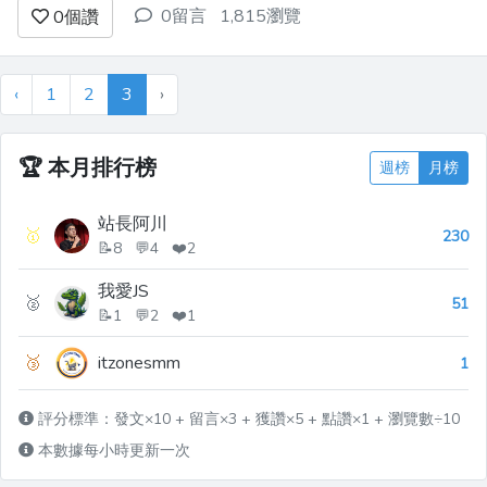
現！ - 原文出處：https://dev.to/naubit/5-
0留言
1,815瀏覽
0
個讚
small-and-hidden-react-libraries-you-
should-already-be-using-nb5 ## 1. Ur...
‹
1
2
3
›
🏆
本月排行榜
週榜
月榜
站長阿川
🥇
230
📝8 💬4 ❤️2
我愛JS
🥈
51
📝1 💬2 ❤️1
🥉
itzonesmm
1
評分標準：發文×10 + 留言×3 + 獲讚×5 + 點讚×1 + 瀏覽數÷10
本數據每小時更新一次