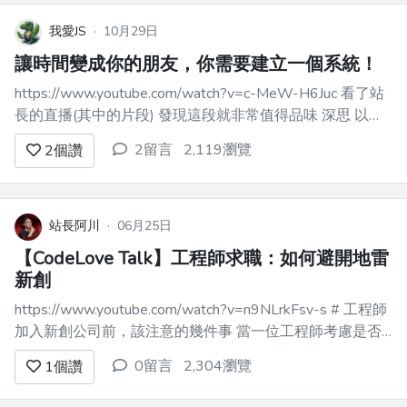
我愛JS
·
10月29日
讓時間變成你的朋友，你需要建立一個系統！
https://www.youtube.com/watch?v=c-MeW-H6Juc 看了站
長的直播(其中的片段) 發現這段就非常值得品味 深思 以及
去思考怎麼實踐 簡單說就是 很多人馬齒徒增 只是變老 更本
2留言
2,119瀏覽
2
個讚
沒有玩到複利的效果 窮忙 白忙一場 站長用最近他的成果與
嘗試告...
站長阿川
·
06月25日
【CodeLove Talk】工程師求職：如何避開地雷
新創
https://www.youtube.com/watch?v=n9NLrkFsv-s # 工程師
加入新創公司前，該注意的幾件事 當一位工程師考慮是否
加入新創公司，這可能是你職涯中既興奮又風險很高的一
0留言
2,304瀏覽
1
個讚
步。本文根據我個人的經驗，分享幾個實用的建議與警訊，
幫助你判斷眼前這艘船是否值得登上。 ...