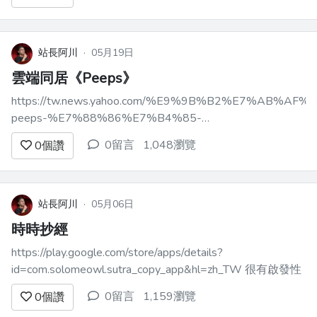
文的部分也少少的 鳥鳥的 但...
站長阿川
·
05月19日
雲端同居《Peeps》
https://tw.news.yahoo.com/%E9%9B%B2%E7%AB%A
peeps-%E7%88%86%E7%B4%85-
%E9%96%8B%E7%99%BC%E8%80%85%E6%98%AF%
0留言
1,048瀏覽
0
個讚
站長阿川
·
05月06日
時時抄經
https://play.google.com/store/apps/details?
id=com.solomeowl.sutra_copy_app&hl=zh_TW 很有啟發性
0留言
1,159瀏覽
0
個讚