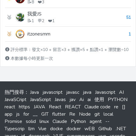
📝8 ❤️3
我愛JS
🥈
51
📝1 💬2 ❤️1
🥉
itzonesmm
1
評分標準：發文×10 + 留言×3 + 獲讚×5 + 點讚×1 + 瀏覽數÷10
本數據每小時更新一次
熱門搜尋
：
Java
javascript
javasc
java
Javascript
AI
JavaSCript
JavaScript
Javas
jav
Ai
ai
使用
PYTHON
react
https
JAVA
React
REACT
Claude code
re
[]
app
js
for
__
GIT
flutter
Re
Node
git
local
Promise
solid
linux
Claude
Python
agent
--
Typescrip
llm
Vue
docke
docker
wEB
Github
.NET