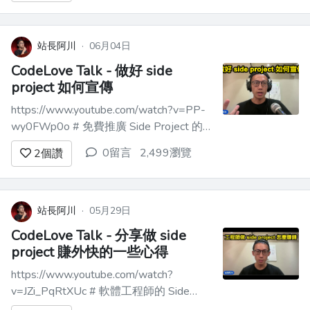
代養成的 6 個好習慣。這些習慣幫助我更
有效率地學習、寫程式、成長，同時避免
對 AI 過度依...
站長阿川
·
06月04日
CodeLove Talk - 做好 side
project 如何宣傳
https://www.youtube.com/watch?v=PP-
wy0FWp0o # 免費推廣 Side Project 的
實戰經驗分享｜愛寫扣論壇直播摘要 > 🗓️
0留言
2,499瀏覽
2
個讚
日期：某週二 > 🎙️ 主講人：愛寫扣論壇
站長阿川 > 🕒 直播時間：約 30 分鐘 --...
站長阿川
·
05月29日
CodeLove Talk - 分享做 side
project 賺外快的一些心得
https://www.youtube.com/watch?
v=JZi_PqRtXUc # 軟體工程師的 Side
Project 生存學：從梗圖網站到藝文行事