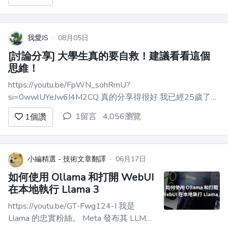
Components 在何種情況下有意義，在哪
些方面又會產生問題。這並不是一場「我
們與他們」的辯論，我希望人們能夠自
行...
我愛JS
·
08月05日
[討論分享] 大學生真的要自救！建議看看這個
思維！
https://youtu.be/FpWN_sohRmU?
si=0wwlUYeJw6I4M2CQ 真的分享得很好 我已經25歲了
如果19歲 20歲就開始有這種思維<br> 其實現在已經可以
1留言
4,056瀏覽
1
個讚
做很大了<br> 分享給年輕人 <br> 或是想改變思維的人 只
傻傻地跟著學校 傻傻地聽從...
小編精選 - 技術文章翻譯
·
06月17日
如何使用 Ollama 和打開 WebUI
在本地執行 Llama 3
https://youtu.be/GT-Fwg124-I 我是
Llama 的忠實粉絲。 Meta 發布其 LLM