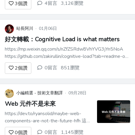
4留言
3,126瀏覽
3
個讚
曆 > 本文整理自我在「愛寫扣論壇」第一
次直播的分享內容，講述我過去幾年打造
Side Project 的經驗與變現成效，給也
想...
站長阿川
·
01月06日
好文轉載：Cognitive Load is what matters
https://mp.weixin.qq.com/s/nZfZSRdw8VhYVG3jYn5NoA
https://github.com/zakirullin/cognitive-load?tab=readme-ov-
file https://minds.md/zakirullin/co...
0留言
851瀏覽
2
個讚
小編精選 - 技術文章翻譯
·
09月28日
Web 元件不是未來
https://dev.to/ryansolid/maybe-web-
components-are-not-the-future-hfh 這是
一篇柔和的看法，探討了 Web
0留言
1,145瀏覽
0
個讚