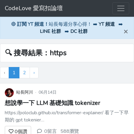
CodeLove 愛寫扣論壇
🔴
訂閱 YT 頻道！
站長每週分享心得！ ➡️
YT 頻道
➡️
×
LINE 社群
➡️
DC 社群
🔍 搜尋結果：https
‹
1
2
›
站長阿川
·
06月14日
想說學一下 LLM 基礎知識 tokenizer
https://poloclub.github.io/transformer-explainer/ 看了一下早
期的 gpt tokenier
https://github.com/kaisugi/gpt4_vocab_list/tree/main 有關中
0留言
588瀏覽
0
個讚