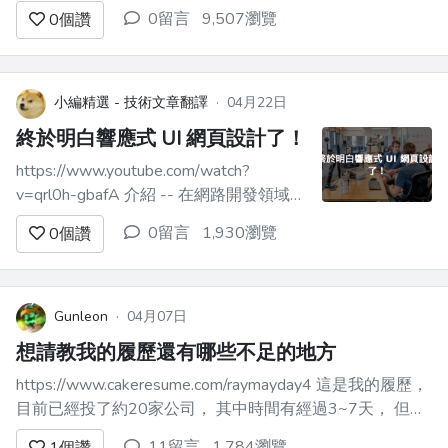
開源程式碼對整個科技界來說是一項淨收
0留言
9,507瀏覽
0
個讚
益，其寬鬆的許可證允許大多數中小型企
業在幾乎沒有任何限制的情況下使用其
LLM（當然，在法律範圍內）。他們的最
新版本是備受期待的 Llama ...
小編精選 - 技術文章翻譯
·
04月22日
終於明白響應式 UI 網頁設計了！
https://www.youtube.com/watch?
v=qrl0h-gbafA 介紹 -- 在網路開發領域，
響應式設計的概念通常會為初學者帶來陡
0留言
1,930瀏覽
0
個讚
峭的學習曲線。即使在轉向更高級的主題
之後，許多人仍然難以完全掌握響應式設
計的本質，而這一缺陷在他們的專案中變
得明顯。 對許多工...
Gunleon
·
04月07日
想請教我的履歷還有哪些不足的地方
https://www.cakeresume.com/raymayday4 這是我的履歷，
目前已經投了約20家公司， 其中時間有經過3~7天， 但是
都完全沒消息， 想了解問題出在哪裡，謝謝。 有投要求為
11留言
1,784瀏覽