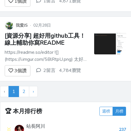
1留言
4,871瀏覽
1
個讚
沒有備份起來 逛到這個功能看起來差不多 如果有需求應該
可以擋一下 而且...
我愛JS
·
02月28日
[資源分享] 超好用github工具！
線上輔助你寫README
https://readme.so/editor ![]
(https://i.imgur.com/5BlRtpU.png) 太好用
惹 最近要開始瘋狂輸出github -----------
2留言
4,784瀏覽
3
個讚
----------------------------- 流程: 把
hackmd裡面的筆記整理...
‹
1
2
›
🏆
本月排行榜
週榜
月榜
站長阿川
🥇
237