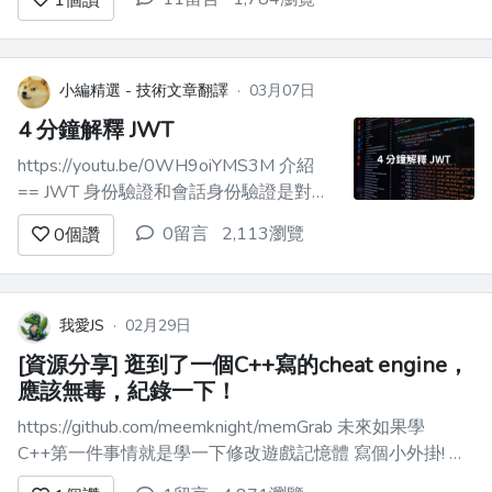
1
個讚
經驗1年以下、無經驗可， 雖然沒有學過 Vue，但要求...
小編精選 - 技術文章翻譯
·
03月07日
4 分鐘解釋 JWT
https://youtu.be/0WH9oiYMS3M 介紹
== JWT 身份驗證和會話身份驗證是對
Web 應用程式使用者進行身份驗證的方
0留言
2,113瀏覽
0
個讚
法。 在本文中，我們將解釋 JWT 的詳細
資訊、其結構及其優缺點。 JWT 代表
**JSON Web Token** ，它是一種常...
我愛JS
·
02月29日
[資源分享] 逛到了一個C++寫的cheat engine，
應該無毒，紀錄一下！
https://github.com/meemknight/memGrab 未來如果學
C++第一件事情就是學一下修改遊戲記憶體 寫個小外掛! 之
前我記得cheat engine下載好像有毒 安全的繁中檔我好像也