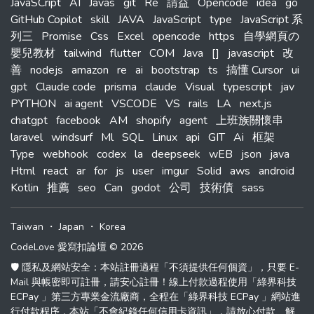
JavaSCript
AI
Javas
git
Re
請益
Opencode
idea
go
GitHub Copilot
skill
JAVA
JavaScript
type
JavaScript 系
列三
Promise
Css
Excel
opencode
https
自學網頁の
嬰兒教材
tailwind
flutter
COM
Java
[]
javascript
改
善
nodejs
amazon
re
ai
bootstrap
ts
搞懂 Cursor
ui
gpt
Claude code
prisma
claude
Visual
typescript
jav
PYTHON
ai agent
VSCODE
VS
rails
LA
next.js
chatgpt
facebook
AM
shopify
agent
上班族關懷串
laravel
windsurf
Ml
SQL
Linux
api
GIT
Ai
框架
Type
webhook
codex
la
deepseek
wEB
json
java
Html
react
ar
for
js
user
imgur
Solid
aws
android
Kotlin
推薦
seo
Can
godot
公司
技術債
sass
Taiwan
・
Japan
・
Korea
CodeLove 愛寫扣論壇 © 2026
🛡️ 隱私及網站安全：本站註冊過程「不須提供任何個資」，只要 E-
Mail 與帳密即可註冊，請安心註冊！線上付款過程使用「綠界科技
ECPay 」第三方專業金流廠商，全程在「綠界科技 ECPay 」網站進
行付款程序，本站「不會紀錄任何信用卡資訊」，請放心付款、解