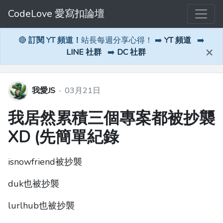
CodeLove 愛寫扣論壇
🔴
訂閱 YT 頻道！
站長每週分享心得！ ➡️
YT 頻道
➡️
×
LINE 社群
➡️
DC 社群
我愛JS
·
03月21日
我居然累積三個專案都被抄襲
XD (先簡單紀錄
isnowfriend被抄襲
duk也被抄襲
lurlhub也被抄襲