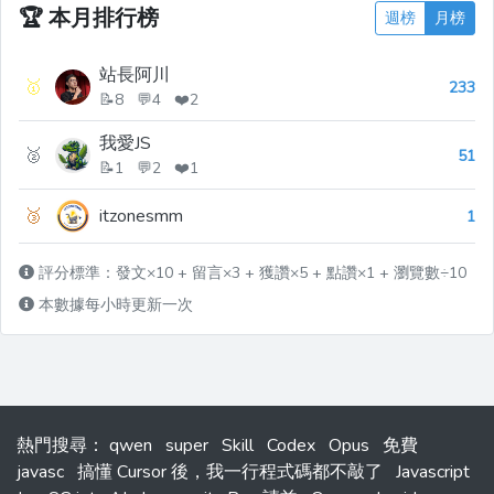
🏆
本月排行榜
週榜
月榜
站長阿川
🥇
233
📝8 💬4 ❤️2
我愛JS
🥈
51
📝1 💬2 ❤️1
🥉
itzonesmm
1
評分標準：發文×10 + 留言×3 + 獲讚×5 + 點讚×1 + 瀏覽數÷10
本數據每小時更新一次
熱門搜尋
：
qwen
super
Skill
Codex
Opus
免費
javasc
搞懂 Cursor 後，我一行程式碼都不敲了
Javascript