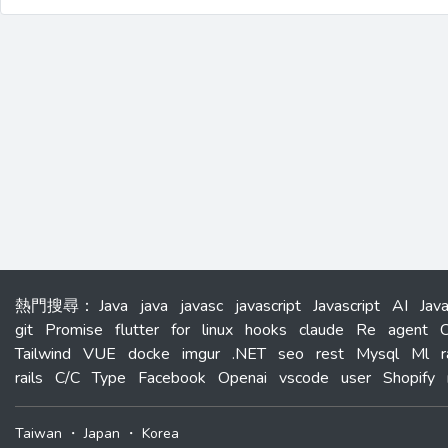
熱門搜尋
：
Java
java
javasc
javascript
Javascript
AI
Jav
git
Promise
flutter
for
linux
hooks
claude
Re
agent
C
Tailwind
VUE
docke
imgur
.NET
seo
rest
Mysql
Ml
r
rails
C/C
Type
Facebook
Openai
vscode
user
Shopify
Taiwan
・
Japan
・
Korea