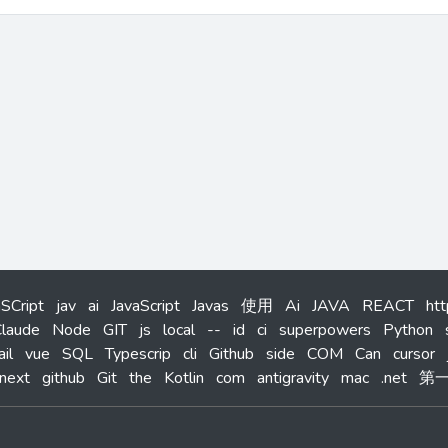
aSCript
jav
ai
JavaScript
Javas
使用
Ai
JAVA
REACT
ht
laude
Node
GIT
js
local
--
id
ci
superpowers
Python
ail
vue
SQL
Typescrip
cli
Github
side
COM
Can
cursor
next
github
Git
the
Kotlin
com
antigravity
mac
.net
第