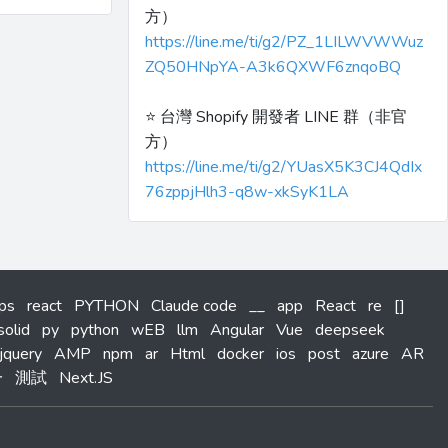
方）
https://line.me/ti/g2/PZ_1LILWVWWuz
ZQ50HNpYA-A3k6QXWF6znqoBQ
⭐️ 台灣 Shopify 開發者 LINE 群（非官
方）
https://line.me/ti/g2/YUasX5K3CJ4QdIx
76zppjHlh3-q8w-xkSyK1LA
tps
react
PYTHON
Claude code
__
app
React
re
[]
solid
py
python
wEB
llm
Angular
Vue
deepseek
jquery
AMP
npm
ar
Html
docker
ios
post
azure
AR
一
測試
Next.JS