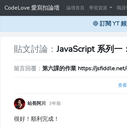
CodeLove 愛寫扣論壇
論壇首頁
學習資源
職涯
🔴
訂閱 YT 
貼文討論：
JavaScript 
留言回覆：
第六課的作業 https://jsfiddle.net/
查看
站長阿川
3年前
很好！順利完成！