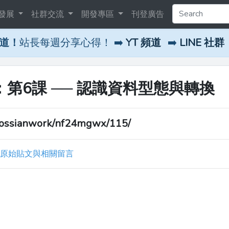
發展
社群交流
開發專區
刊登廣告
頻道！
站長每週分享心得！ ➡️
YT 頻道
➡️
LINE 社群
系列一：第6課 ── 認識資料型態與轉換
ossianwork/nf24mgwx/115/
原始貼文與相關留言